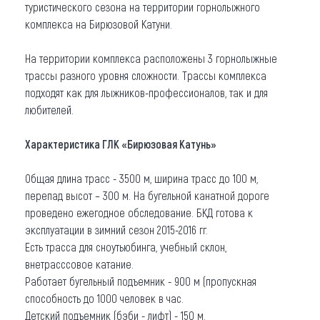
туристического сезона на территории горнолыжного
Что привезти (сувениры)
комплекса на Бирюзовой Катуни.
О регионе
На территории комплекса расположены 3 горнолыжные
трассы разного уровня сложности. Трассы комплекса
Коллекция впечатлений
подходят как для лыжников-профессионалов, так и для
любителей.
Другие рубрики
Характеристика ГЛК «Бирюзовая Катунь»
Общая длина трасс - 3500 м, ширина трасс до 100 м,
перепад высот – 300 м. На бугельной канатной дороге
проведено ежегодное обследование. БКД готова к
эксплуатации в зимний сезон 2015-2016 гг.
Есть трасса для сноутьюбинга, учебный склон,
внетрасссовое катание.
Работает бугельный подъемник - 900 м (пропускная
способность до 1000 человек в час.
Детский подъемник (бэби - лифт) - 150 м.