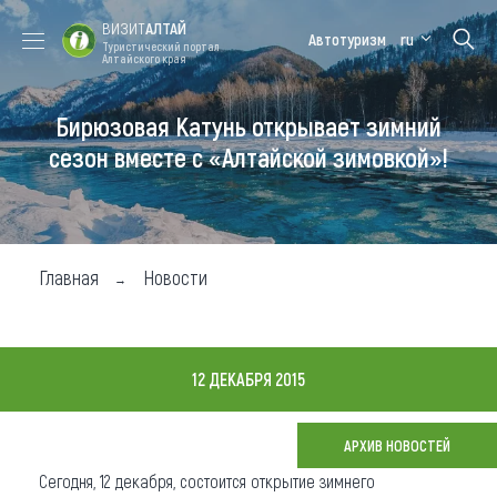
ВИЗИТ
АЛТАЙ
Автотуризм
ru
Туристический портал
Алтайского края
Бирюзовая Катунь открывает зимний
Форум VISIT
Цветение
Медицинский
Алтайская
ALTAI
маральника
форум
зимовка
сезон вместе с «Алтайской зимовкой»!
Туры
Где побывать
Главная
Новости
Чем заняться
Где остановиться
12 ДЕКАБРЯ 2015
Где поесть
Карта
АРХИВ НОВОСТЕЙ
Сегодня, 12 декабря, состоится открытие зимнего
Новости