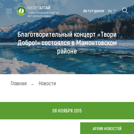
ВИЗИТ
АЛТАЙ
Автотуризм
ru
Туристический портал
Алтайского края
Благотворительный концерт «Твори
Форум VISIT
Цветение
Медицинский
Алтайская
ALTAI
маральника
форум
зимовка
Добро!» состоялся в Мамонтовском
районе
Туры
Где побывать
Чем заняться
Главная
Новости
Где остановиться
Где поесть
06 НОЯБРЯ 2015
Карта
АРХИВ НОВОСТЕЙ
Новости