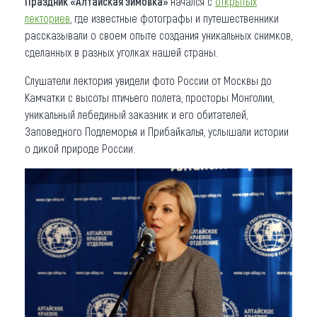
Праздник «Алтайская зимовка»
начался с
открытых
лекториев
, где известные фотографы и путешественники
Что привезти (сувениры)
рассказывали о своем опыте создания уникальных снимков,
сделанных в разных уголках нашей страны.
О регионе
Слушатели лектория увидели фото России от Москвы до
Коллекция впечатлений
Камчатки с высоты птичьего полета, просторы Монголии,
уникальный лебединый заказник и его обитателей,
Другие рубрики
Заповедного Подлеморья и Прибайкалья, услышали истории
о дикой природе России.