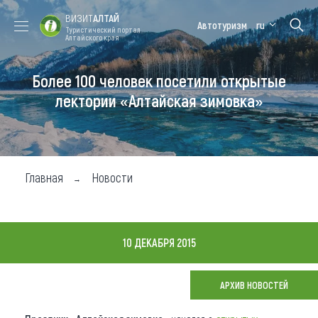
ВИЗИТ
АЛТАЙ
Автотуризм
ru
Туристический портал
Алтайского края
Более 100 человек посетили открытые
Форум VISIT
Цветение
Медицинский
Алтайская
ALTAI
маральника
форум
зимовка
лектории «Алтайская зимовка»
Туры
Где побывать
Главная
Новости
Чем заняться
Где остановиться
10 ДЕКАБРЯ 2015
Где поесть
Карта
АРХИВ НОВОСТЕЙ
Новости