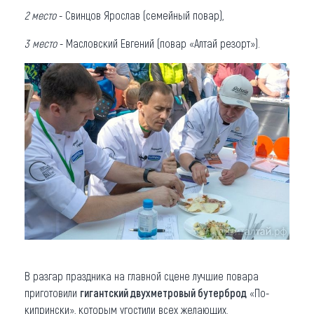
2 место
- Свинцов Ярослав (семейный повар),
3 место
- Масловский Евгений (повар «Алтай резорт»).
В разгар праздника на главной сцене лучшие повара
приготовили
гигантский двухметровый бутерброд
«По-
кипрински», которым угостили всех желающих.