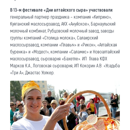
В 13-м фестивале «Дни алтайского сыра» участвовали
:
генеральный партнер праздника – компания «Киприно»,
Куяганский маслосырзавод, АКХ «Ануйское», Барнаульский
молочный комбинат, Рубцовский молочный завод, заводы
группы компаний «Столица молока», Салаирский
маслосырзавод, компании «Плавыч» и «Рикон», «Алтайская
буренка» и «Модест», компании «Саламис» и Новоалтайский
маслосырзавод, сыроварня «Бахетле». ИП Глава КФХ
Марков К.А., Логовская сыроварня, ИП Кокорин А.В. «Усадьба
«Три А», Джастас Уолкер.