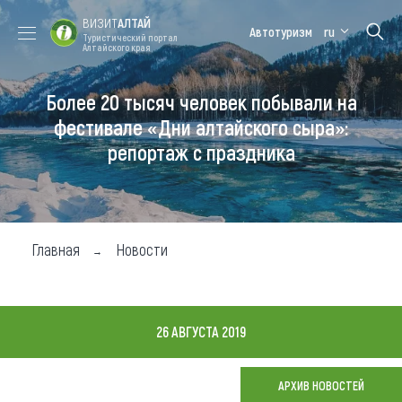
ВИЗИТ
АЛТАЙ
Автотуризм
ru
Туристический портал
Алтайского края
Более 20 тысяч человек побывали на
Форум VISIT
Цветение
Медицинский
Алтайская
ALTAI
маральника
форум
зимовка
фестивале «Дни алтайского сыра»:
репортаж с праздника
Туры
Где побывать
Чем заняться
Главная
Новости
Где остановиться
Где поесть
26 АВГУСТА 2019
Карта
АРХИВ НОВОСТЕЙ
Новости