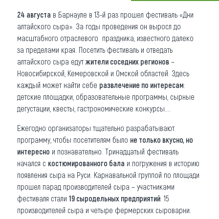
24 августа
в Барнауле в 13-й раз прошел фестиваль «Дни
Что привезти (сувениры)
алтайского сыра». За годы проведения он выросл до
О регионе
масштабного отраслевого праздника, известного далеко
за пределами края. Посетить фестиваль и отведать
Коллекция впечатлений
алтайского сыра едут
жители соседних регионов
–
Новосибирской, Кемеровской и Омской областей. Здесь
Другие рубрики
каждый может найти себе
развлечение по интересам
:
детские площадки, образовательные программы, сырные
дегустации, квесты, гастрономические конкурсы….
Ежегодно организаторы тщательно разрабатывают
программу, чтобы посетителям было
не только вкусно, но
интересно
и познавательно. Тринадцатый фестиваль
начался с
костюмированного бала
и погружения в историю
появления сыра на Руси. Карнавальной группой по площади
прошел парад производителей сыра – участниками
фестиваля стали
19 сыродельных предприятий
: 15
производителей сыра и четыре фермерских сыроварни.