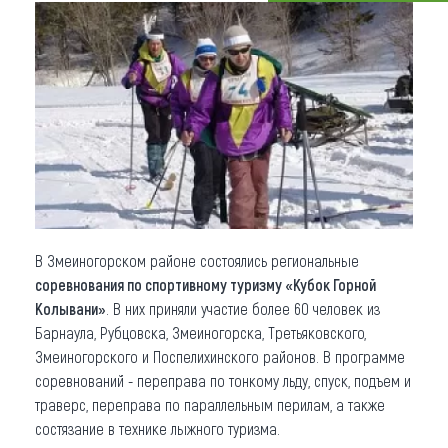
Что привезти (сувениры)
О регионе
Коллекция впечатлений
Другие рубрики
В Змеиногорском районе состоялись региональные
соревнования по спортивному туризму «Кубок Горной
Колывани»
. В них приняли участие более 60 человек из
Барнаула, Рубцовска, Змеиногорска, Третьяковского,
Змеиногорского и Поспелихинского районов. В программе
соревнований - переправа по тонкому льду, спуск, подъем и
траверс, переправа по параллельным перилам, а также
состязание в технике лыжного туризма.