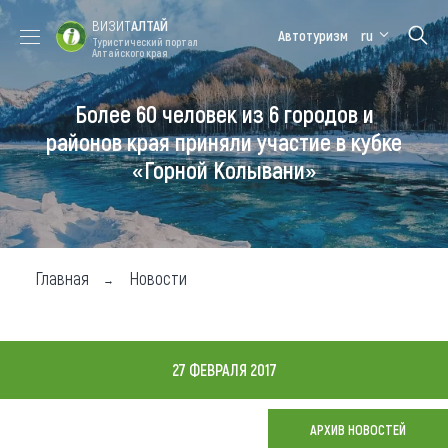
ВИЗИТ
АЛТАЙ
Автотуризм
ru
Туристический портал
Алтайского края
Более 60 человек из 6 городов и
Форум VISIT
Цветение
Медицинский
Алтайская
ALTAI
маральника
форум
зимовка
районов края приняли участие в кубке
«Горной Колывани»
Туры
Где побывать
Чем заняться
Главная
Новости
Где остановиться
Где поесть
27 ФЕВРАЛЯ 2017
Карта
АРХИВ НОВОСТЕЙ
Новости