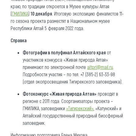
краю, по традиции откроется в Музее культуры Алтая
(
ГМИЛИКА
)
10 декабря
. Итоговую экспозицию финалистов 11-
го сезона проекта разместят в Национальном музее
Республики Алтай 5 февраля 2022 года.
Справка
Фотографии в полуфинал Алтайского края
от
участников конкурса «Живая природа Алтая»
принимают по электронной почте
altpri@mail.ru
.
Подробности участия – по тел. +7 (385-2) 63-33-98
(отдел экопросвещения Тигирекского заповедника).
Фотоконкурс «Живая природа Алтая»
проводят в
регионе с 2011 года. Соорганизаторы проекта –
ГМИЛИКА, заповедники
«Тигирекский»
, «Катунский» и
Алтайский государственный природный биосферный
заповедник.
Информацию подготовила Елена Михова.