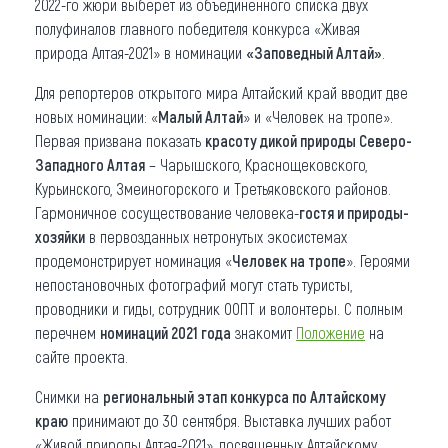
2022-го жюри выберет из объединенного списка двух
полуфиналов главного победителя конкурса «Живая
природа Алтая-2021» в номинации
«Заповедный Алтай»
.
Для репортеров открытого мира Алтайский край вводит две
новых номинации: «
Малый Алтай
» и «Человек на тропе».
Первая призвана показать
красоту дикой природы Северо-
Западного Алтая
– Чарышского, Краснощековского,
Курьинского, Змеиногорского и Третьяковского районов.
Гармоничное сосуществование человека-
гостя и природы-
хозяйки
в первозданных нетронутых экосистемах
продемонстрирует номинация «
Человек на тропе
». Героями
непостановочных фотографий могут стать туристы,
проводники и гиды, сотрудник ООПТ и волонтеры. С полным
перечнем
номинаций 2021 года
знакомит
Положение
на
сайте проекта.
Снимки на
региональный этап конкурса по Алтайскому
краю
принимают до 30 сентября. Выставка лучших работ
«Живой природы Алтая-2021», посвященных Алтайскому