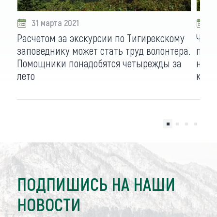
31 марта 2021
0
Расчетом за экскурсии по Тигирекскому
Четы
заповеднику может стать труд волонтера.
прир
Помощники понадобятся четырежды за
нагр
лето
коче
ПОДПИШИСЬ НА НАШИ
НОВОСТИ