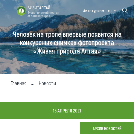
ВИЗИТ
АЛТАЙ
Автотуризм
ru
Туристический портал
Алтайского края
Человек на тропе впервые появится на
Форум VISIT
Цветение
Медицинский
Алтайская
ALTAI
маральника
форум
зимовка
конкурсных снимках фотопроекта
«Живая природа Алтая»
Туры
Где побывать
Чем заняться
Главная
Новости
Где остановиться
Где поесть
15 АПРЕЛЯ 2021
Карта
АРХИВ НОВОСТЕЙ
Новости