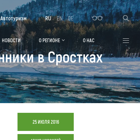
Автотуризм
RU
EN
DE
Алтайская зимовка
НОВОСТИ
О РЕГИОНЕ
О НАС
нники в Сростках
Где остановиться
Санатории
Гостиницы, отели
Коттеджи, базы
Сельские усадьбы
Мотели, придорожные отели
25 ИЮЛЯ 2016