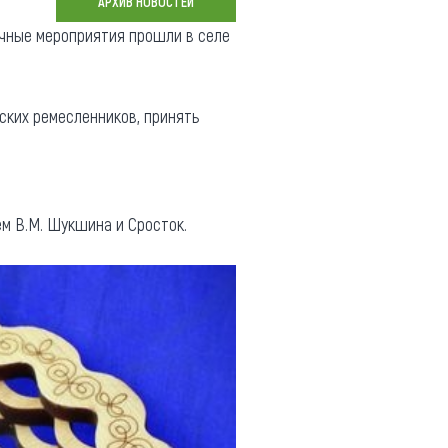
АРХИВ НОВОСТЕЙ
Коллекция впечатлений
чные мероприятия прошли в селе
Блог путешественника
Видеогалерея
йских ремесленников, принять
тай
Фотогалерея
м В.М. Шукшина и Сросток.