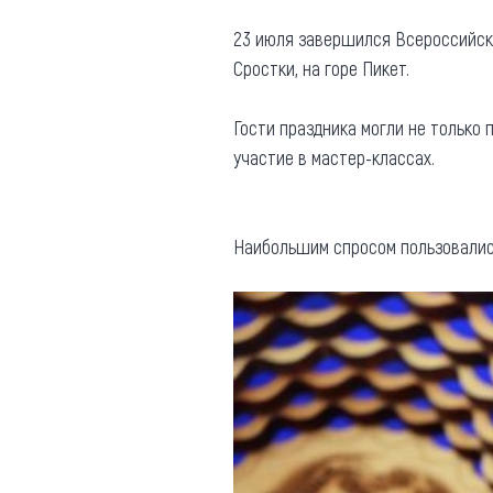
Где поесть
Кар
23 июля завершился Всероссийск
Сростки, на горе Пикет.
Нов
Рестораны
Кафе
Что 
Гости праздника могли не только 
Придорожные кафе
участие в мастер-классах.
Наибольшим спросом пользовалис
Другие рубрики
О нас
Реестр туроператоров
Алтайского края
Реестр туристических
агентств Алтайского края