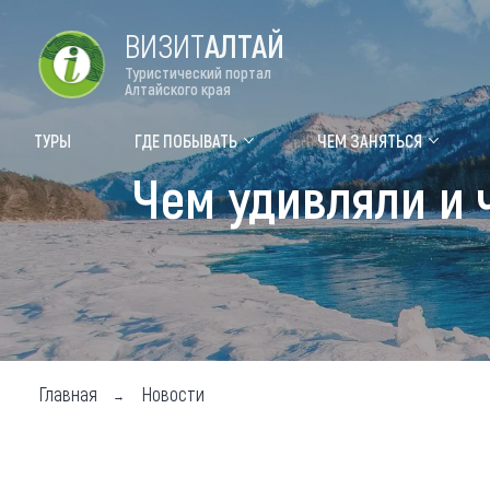
ВИЗИТ
АЛТАЙ
Туристический портал
Алтайского края
Форум VISIT ALTAI
Цвет
ТУРЫ
ГДЕ ПОБЫВАТЬ
ЧЕМ ЗАНЯТЬСЯ
Чем удивляли и 
Туры
Где
Объек
Объек
Объек
Топ т
Главная
Новости
Для м