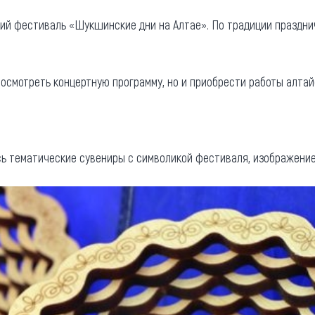
та
О регионе
ий фестиваль «Шукшинские дни на Алтае». По традиции праздни
ости
Общая информация
Как добраться
привезти (сувениры)
посмотреть концертную программу, но и приобрести работы алта
Люди, прославившие Ал
Карты и буклеты
ь тематические сувениры с символикой фестиваля, изображение