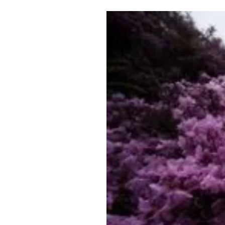
Где поесть
Кар
Нов
Рестораны
Кафе
Что 
Придорожные кафе
Другие рубрики
О нас
Реестр туроператоров
Алтайского края
Реестр туристических
агентств Алтайского края