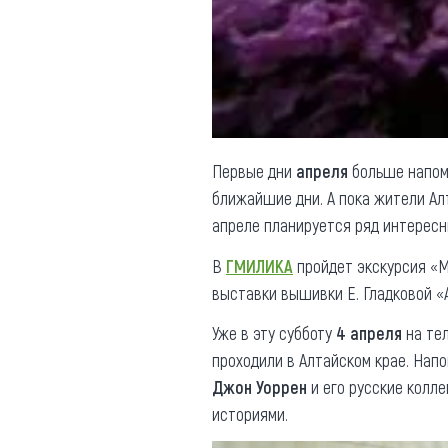
Обращения граждан
Противодействие коррупции
Первые дни
апреля
больше напом
ближайшие дни. А пока жители Алт
апреле планируется ряд интересн
В
ГМИЛИКА
пройдет экскурсия «Му
выставки вышивки Е. Гладковой «
Уже в эту субботу
4 апреля
на те
проходили в Алтайском крае. Напо
Джон Уоррен
и его русские колл
историями.