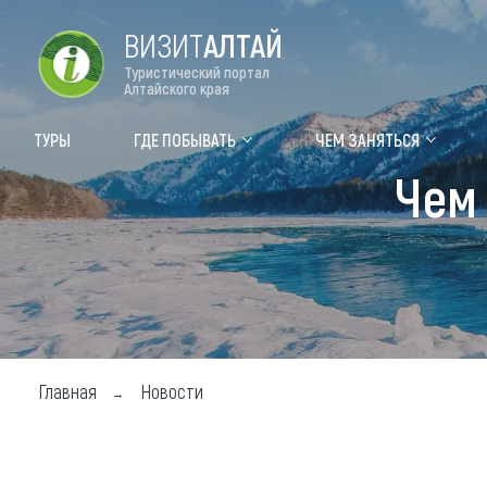
ВИЗИТ
АЛТАЙ
Туристический портал
Алтайского края
Форум VISIT ALTAI
Цвет
ТУРЫ
ГДЕ ПОБЫВАТЬ
ЧЕМ ЗАНЯТЬСЯ
Чем 
Туры
Где
Объек
Объек
Объек
Топ т
Главная
Новости
Для м