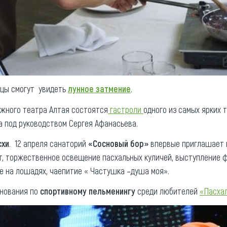
льцы смогут увидеть
лунное затмение
.
жного театра Алтая состоятся
гастроли
одного из самых ярких 
а под руководством Сергея Афанасьева.
схи
. 12 апреля санаторий
«Сосновый бор»
впервые приглашает 
, торжественное освещение пасхальных куличей, выступление фо
е на лошадях, чаепитие « Частушка –душа моя».
внования по
спортивному пельменингу
среди любителей
«Пасха