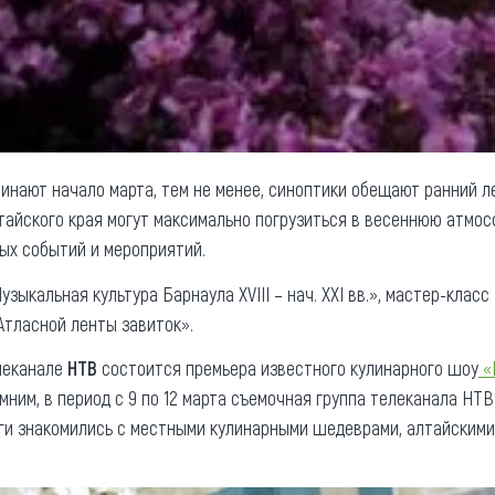
инают начало марта, тем не менее, синоптики обещают ранний ле
айского края могут максимально погрузиться в весеннюю атмосф
ых событий и мероприятий.
зыкальная культура Барнаула XVIII – нач. XXI вв.», мастер-клас
Атласной ленты завиток».
леканале
НТВ
состоится премьера известного кулинарного шоу
«
мним, в период с 9 по 12 марта съемочная группа телеканала НТВ
еги знакомились с местными кулинарными шедеврами, алтайскими