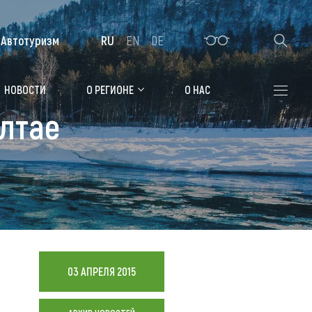
Автотуризм
RU
EN
DE
Алтайская зимовка
НОВОСТИ
О РЕГИОНЕ
О НАС
Алтае
Где остановиться
Санатории
Гостиницы, отели
Коттеджи, базы
Сельские усадьбы
Мотели, придорожные отели
03 АПРЕЛЯ 2015