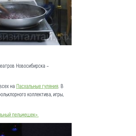
театров Новосибирска –
всех на
Пасхальные гуляния
. В
льклорного коллектива, игры,
льный пельмешек».