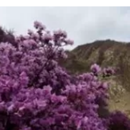
та
О регионе
ости
Общая информация
Как добраться
привезти (сувениры)
Люди, прославившие Ал
Карты и буклеты