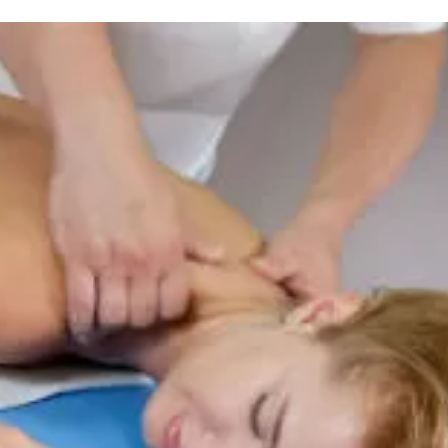
та
О регионе
ости
Общая информация
Как добраться
привезти (сувениры)
Люди, прославившие Ал
Карты и буклеты