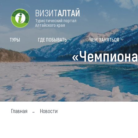
ВИЗИТ
АЛТАЙ
Туристический портал
Алтайского края
Форум VISIT ALTAI
Цвет
ТУРЫ
ГДЕ ПОБЫВАТЬ
ЧЕМ ЗАНЯТЬСЯ
«Чемпиона
Туры
Где
Объек
Объек
Объек
Топ т
Главная
Новости
Для м