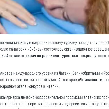
о медицинскому и оздоровительному туризму пройдет 6-7 сентя
-холле санатория «Сибирь» состоялось организационное совещан
ния Алтайского края по развитию туристско-рекреационного
алистов международного уровня из Латвии, Великобритании и Ро
астности, состоится первый в Алтайском крае
«Чемпионат мас
народном этапе конкурса в Италии.
вка-ярмарка лечебно-оздоровительной продукции алтайских прои
арственного партнерства, перспектив оздоровительного туризма