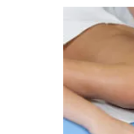
Где поесть
Кар
Нов
Рестораны
Кафе
Что 
Придорожные кафе
Другие рубрики
О нас
Реестр туроператоров
Алтайского края
Реестр туристических
агентств Алтайского края