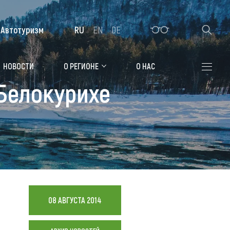
Автотуризм
RU
EN
DE
Алтайская зимовка
НОВОСТИ
О РЕГИОНЕ
О НАС
Белокурихе
Где остановиться
Санатории
Гостиницы, отели
Коттеджи, базы
Сельские усадьбы
Мотели, придорожные отели
08 АВГУСТА 2014