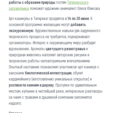
работы с образами природы
гостям
Тигирекского
заповедника
поможет художник-анималист Олеся Южкова.
Арт-каникулы в Тигиреке продлятся
с 14 по 20 июня
. К
основной программе желающие могут
добавить
экскурсионную
. Художественные навыки для задуманного
творческого процесса не требуются, подчеркивают
организаторы. Интерес к окружающему миру разбудит
вдохновение. Ароматы
цветущего разнотравья
и
природная живопись наполнят авторские рисунки и
творческие работы неповторимыми впечатлениями.
Опытный наставник познакомит участников арт-каникул с
законами
биологической иллюстрации
, обучит
кардмейкингу (изготовлению уникальных открыток) и
росписи по камням и дереву
. Прогулки по удивительным
местам, купание в чистейшей реке, интересные разговоры
за чаем с травами в душевной компании запомнятся
надолго.