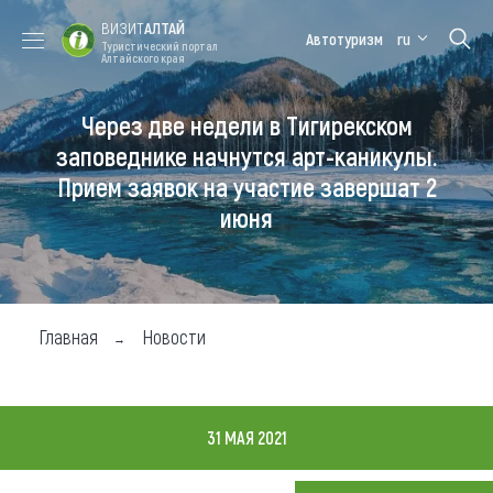
ВИЗИТ
АЛТАЙ
Автотуризм
ru
Туристический портал
Алтайского края
Через две недели в Тигирекском
Форум VISIT
Цветение
Медицинский
Алтайская
ALTAI
маральника
форум
зимовка
заповеднике начнутся арт-каникулы.
Прием заявок на участие завершат 2
Туры
июня
Где побывать
Чем заняться
Где остановиться
Главная
Новости
Где поесть
Карта
31 МАЯ 2021
Новости