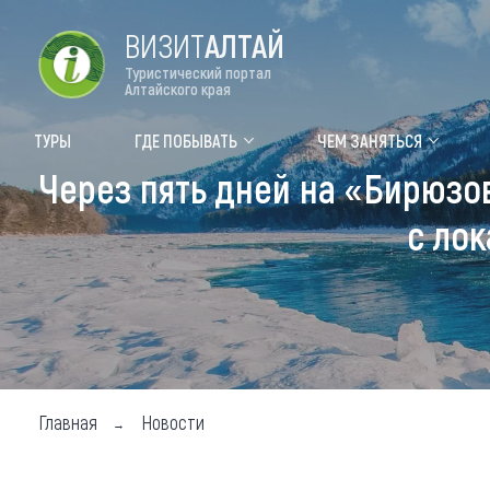
ВИЗИТ
АЛТАЙ
Туристический портал
Алтайского края
Форум VISIT ALTAI
Цвет
ТУРЫ
ГДЕ ПОБЫВАТЬ
ЧЕМ ЗАНЯТЬСЯ
Через пять дней на «Бирюзо
Туры
Где
с ло
Объек
Объек
Объек
Топ т
Для м
Главная
Новости