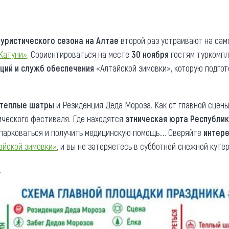
та
О регионе
ости
Общая информация
туристического сезона на Алтае
второй раз устраивают на сам
Катуни»
. Сориентироваться на месте
30 ноября
гостям туркомп
Как добраться
привезти (сувениры)
ций и служб обеспечения
«Алтайской зимовки», которую подгот
Люди, прославившие Ал
Карты и буклеты
теплые шатры
и Резиденция Деда Мороза. Как от главной сцен
ического фестиваля. Где находятся
этническая юрта Республик
ипарковаться и получить медицинскую помощь…. Сверяйте
интере
айской зимовки»
, и вы не затеряетесь в субботней снежной куте
.