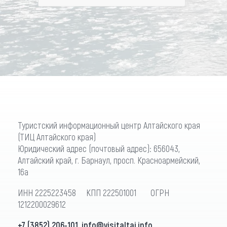
Туристский информационный центр Алтайского края
(ТИЦ Алтайского края)
Юридический адрес (почтовый адрес): 656043,
Алтайский край, г. Барнаул, просп. Красноармейский,
16а
ИНН 2225223458 КПП 222501001 ОГРН
1212200029612
+7 (3852) 206-101
,
info@visitaltai.info