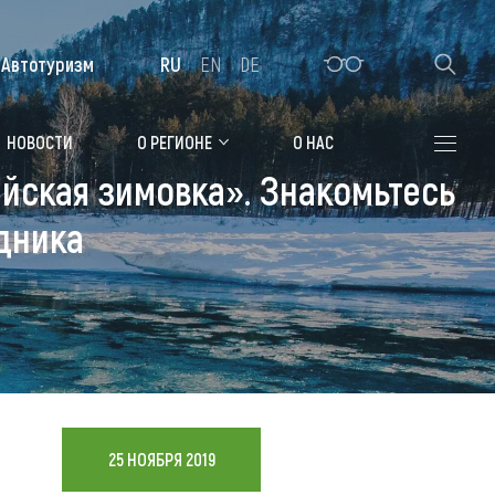
Автотуризм
RU
EN
DE
Алтайская зимовка
НОВОСТИ
О РЕГИОНЕ
О НАС
йская зимовка». Знакомьтесь
Где остановиться
дника
Санатории
Гостиницы, отели
Коттеджи, базы
Сельские усадьбы
Мотели, придорожные отели
25 НОЯБРЯ 2019