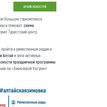
Коллекция впечатлений
АРХИВ НОВОСТЕЙ
Блог путешественника
ом большом туркомплексе
лекса поможет
схема
Видеогалерея
овил Туристский центр
тай
Фотогалерея
ы пройти к ремесленным рядам и
и Алтай
и зона активных
сности праздничной программы
рьме на «Бирюзовой Катуни»!