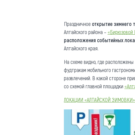
Где поесть
Кар
Нов
Рестораны
Праздничное
открытие зимнего 
Алтайского района –
«Бирюзовой 
Кафе
Что 
расположения событийных лока
Придорожные кафе
Алтайского края.
На схеме видно, где расположены
фудтракам мобильного гастроном
развлечений. В какой стороне пр
Другие рубрики
со схемой главной площадки
«Алт
О нас
ЛОКАЦИИ «АЛТАЙСКОЙ ЗИМОВКИ»
Реестр туроператоров
Алтайского края
Реестр туристических
агентств Алтайского края