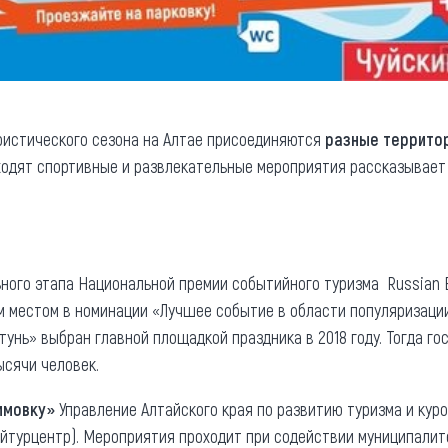
ристического сезона на Алтае присоединяются
разные территор
оходят спортивные и развлекательные мероприятия рассказывае
ого этапа Национальной премии событийного туризма Russian E
м местом в номинации «Лучшее событие в области популяризации
унь» выбран главной площадкой праздника в 2018 году. Тогда го
ысячи человек.
имовку»
Управление Алтайского края по развитию туризма и кур
айтурцентр). Мероприятия проходит при содействии муниципалит