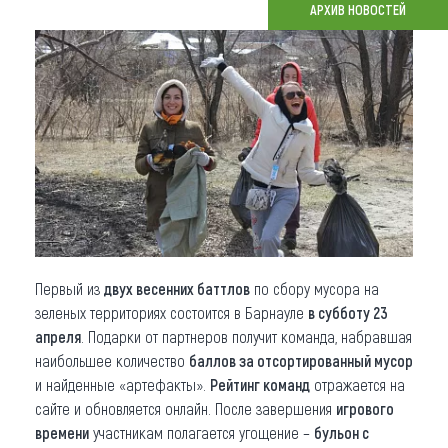
АРХИВ НОВОСТЕЙ
Что привезти (сувениры)
О регионе
Коллекция впечатлений
Другие рубрики
Первый из
двух весенних баттлов
по сбору мусора на
зеленых территориях состоится в Барнауле
в субботу 23
апреля
. Подарки от партнеров получит команда, набравшая
наибольшее количество
баллов за отсортированный мусор
и найденные «артефакты».
Рейтинг команд
отражается на
сайте и обновляется онлайн. После завершения
игрового
времени
участникам полагается угощение –
бульон с