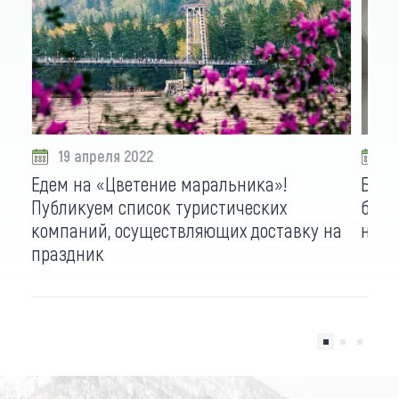
19 апреля 2022
1
Едем на «Цветение маральника»!
Библ
Публикуем список туристических
библ
компаний, осуществляющих доставку на
на я
праздник