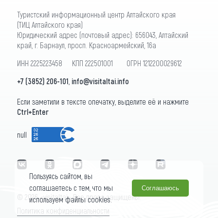
Туристский информационный центр Алтайского края
(ТИЦ Алтайского края)
Юридический адрес (почтовый адрес): 656043, Алтайский
край, г. Барнаул, просп. Красноармейский, 16а
ИНН 2225223458 КПП 222501001 ОГРН 1212200029612
+7 (3852) 206-101
,
info@visitaltai.info
Если заметили в тексте опечатку, выделите её и нажмите
Ctrl+Enter
null
Пользуясь сайтом, вы
соглашаетесь с тем, что мы
Соглашаюсь
© 2026 «visitaltai» Все права защищены.
используем файлы cookies.
Политика конфиденциальности