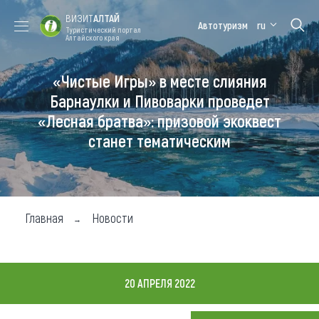
ВИЗИТ
АЛТАЙ
Автотуризм
ru
Туристический портал
Алтайского края
«Чистые Игры» в месте слияния
Форум VISIT
Цветение
Медицинский
Алтайская
ALTAI
маральника
форум
зимовка
Барнаулки и Пивоварки проведет
«Лесная братва»: призовой экоквест
Туры
станет тематическим
Где побывать
Чем заняться
Где остановиться
Главная
Новости
Где поесть
Карта
20 АПРЕЛЯ 2022
Новости