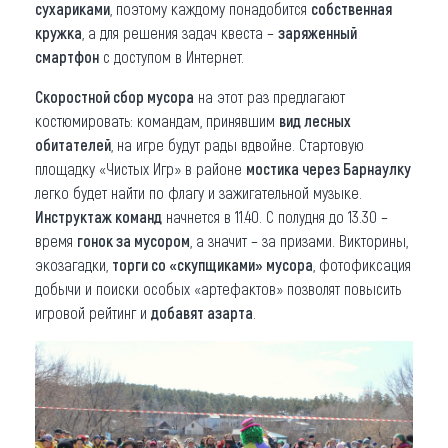
сухариками
, поэтому каждому понадобится
собственная
кружка
, а для решения задач квеста –
заряженный
смартфон
с доступом в Интернет.
Скоростной сбор мусора
на этот раз предлагают
костюмировать: командам, принявшим
вид лесных
обитателей
, на игре будут рады вдвойне. Стартовую
площадку «Чистых Игр» в районе
мостика через Барнаулку
легко будет найти по флагу и зажигательной музыке.
Инструктаж команд
начнется в 11.40. С полудня до 13.30 –
время
гонок за мусором
, а значит – за призами. Викторины,
экозагадки,
торги со «скупщиками» мусора
, фотофиксация
добычи и поиски особых «артефактов» позволят повысить
игровой рейтинг и
добавят азарта
.