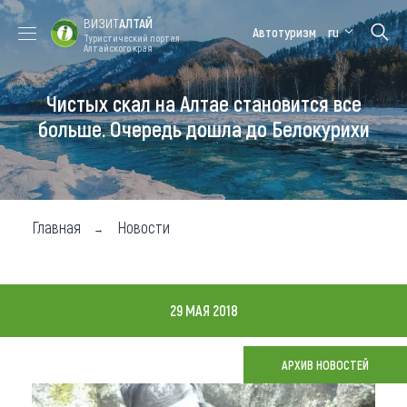
ВИЗИТ
АЛТАЙ
Автотуризм
ru
Туристический портал
Алтайского края
Чистых скал на Алтае становится все
Форум VISIT
Цветение
Медицинский
Алтайская
ALTAI
маральника
форум
зимовка
больше. Очередь дошла до Белокурихи
Туры
Где побывать
Главная
Новости
Чем заняться
Где остановиться
29 МАЯ 2018
Где поесть
Карта
АРХИВ НОВОСТЕЙ
Новости