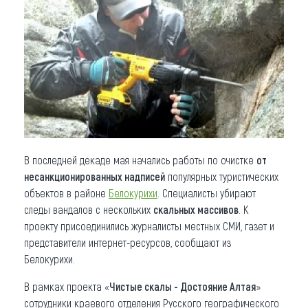
Что привезти (сувениры)
О регионе
Коллекция впечатлений
Другие рубрики
В последней декаде мая начались работы по очистке
от
несанкционированных надписей
популярных туристических
объектов в районе
Белокурихи
. Специалисты убирают
следы вандалов с нескольких
скальных массивов
. К
проекту присоединились журналисты местных СМИ, газет и
представители интернет-ресурсов, сообщают из
Белокурихи.
В рамках проекта «
Чистые скалы - Достояние Алтая
»
сотрудники краевого отделения Русского географического