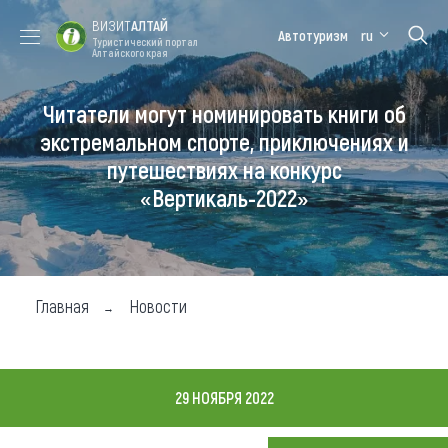
ВИЗИТ
АЛТАЙ
Автотуризм
ru
Туристический портал
Алтайского края
Читатели могут номинировать книги об
Форум VISIT
Цветение
Медицинский
Алтайская
ALTAI
маральника
форум
зимовка
экстремальном спорте, приключениях и
путешествиях на конкурс
Туры
«Вертикаль-2022»
Где побывать
Чем заняться
Где остановиться
Главная
Новости
Где поесть
Карта
29 НОЯБРЯ 2022
Новости