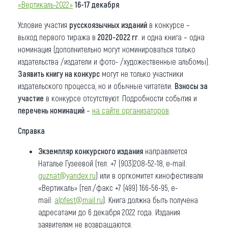
«Вертикаль-2022»
16-17 декабря
.
Условие участия
русскоязычных изданий
в конкурсе –
выход первого тиража в
2020-2022 гг
. и одна книга – одна
номинация (дополнительно могут номинироваться только
издательства /издатели и фото- /художественные альбомы).
Заявить книгу на конкурс
могут не только участники
издательского процесса, но и обычные читатели.
Взносы за
участие
в конкурсе отсутствуют. Подробности события и
перечень номинаций
–
на сайте организаторов
.
Справка
Экземпляр конкурсного издания
направляется
Наталье Гузеевой (тел. +7 (903)208-52-18, e-mail:
guznat@yandex.ru
) или в оргкомитет кинофестиваля
«Вертикаль» (тел./факс +7 (499) 166-56-95, e-
mail:
alpfest@mail.ru
). Книга должна быть получена
адресатами до 6 декабря 2022 года. Издания
заявителям не возвращаются.