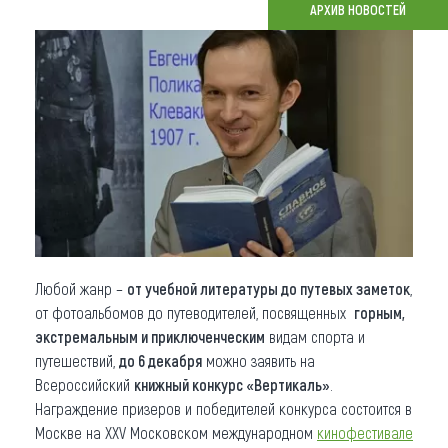
АРХИВ НОВОСТЕЙ
Что привезти (сувениры)
О регионе
Коллекция впечатлений
Другие рубрики
Любой жанр –
от учебной литературы до путевых заметок
,
от фотоальбомов до путеводителей, посвященных
горным,
экстремальным и приключенческим
видам спорта и
путешествий,
до 6 декабря
можно заявить на
Всероссийский
книжный конкурс «Вертикаль»
.
Награждение призеров и победителей конкурса состоится в
Москве на XХV Московском международном
кинофестивале