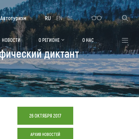
Автотуризм
RU
EN
DE
Алтайская зимовка
НОВОСТИ
О РЕГИОНЕ
О НАС
афический диктант
Где остановиться
Санатории
Гостиницы, отели
Коттеджи, базы
Сельские усадьбы
26 ОКТЯБРЯ 2017
Мотели, придорожные отели
АРХИВ НОВОСТЕЙ