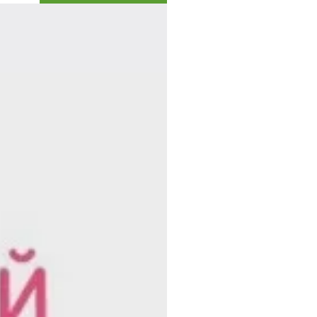
Коллекция впечатлений
Блог путешественника
Видеогалерея
тай
Фотогалерея