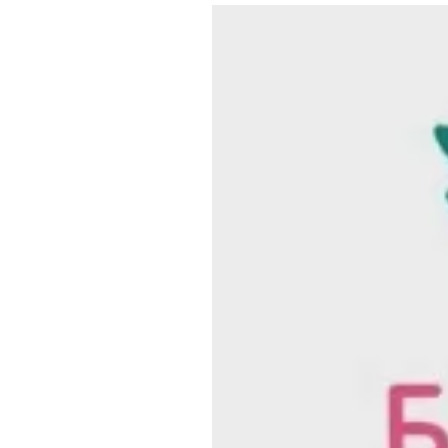
Где поесть
Кар
Нов
Рестораны
Кафе
Что 
Придорожные кафе
Другие рубрики
О нас
Реестр туроператоров
Алтайского края
Реестр туристических
агентств Алтайского края