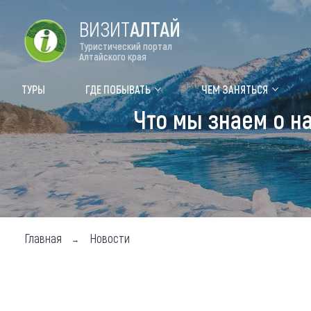
ВИЗИТ
АЛТАЙ
Туристический портал
Алтайского края
Форум VISIT ALTAI
Цвет
ТУРЫ
ГДЕ ПОБЫВАТЬ
ЧЕМ ЗАНЯТЬСЯ
Что мы знаем о н
Туры
Где
Объек
Объек
Объек
Главная
Новости
Топ т
Для м