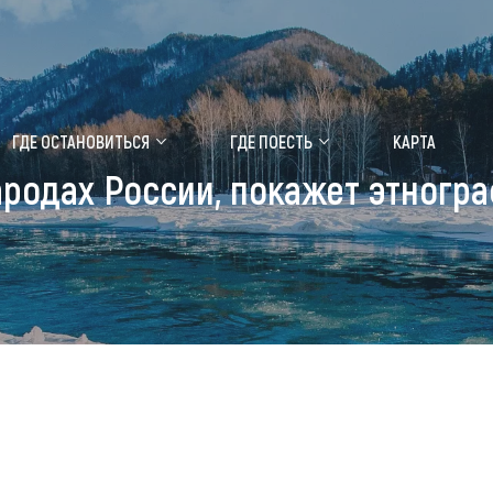
ение маральника
Медицинский форум
ГДЕ ОСТАНОВИТЬСЯ
ГДЕ ПОЕСТЬ
КАРТА
ародах России, покажет этногр
 побывать
Чем заняться
ты природы
Календарь событий
ты истории и культуры
Аудиогид
ты развлечений
Мой маршрут
уристических мест
аломобильных граждан