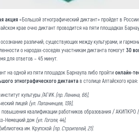
ая акция
«Большой этнографический диктант» пройдет в России
айском крае очно диктант проводится на пяти площадках Барнау
 осознание различий, существующих между культурами, и гармо
ленности о народах-соседях участникам диктанта помогут
30 во
мя для ответов – 45 минут.
ант на одной из пяти площадок Барнаула либо пройти
онлайн-те
ьшого этнографического диктанта
в столице Алтайского края:
 институт культуры /АГИК
(пр. Ленина, 66)
,
ический лицей
(ул. Папанинцев, 139)
,
т повышения квалификации работников образования / АКИПКРО
ко-Немецкий дом
(ул. Гоголя, 44)
,
библиотека им. Крупской
(пр. Строителей, 21)
.