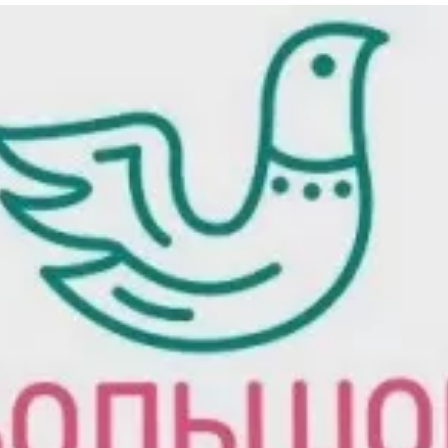
та
О регионе
ости
Общая информация
Как добраться
привезти (сувениры)
Люди, прославившие Ал
Карты и буклеты