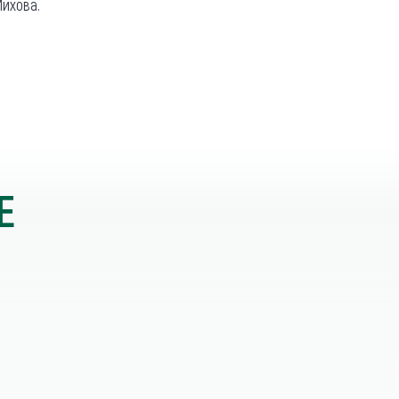
ихова.
Е