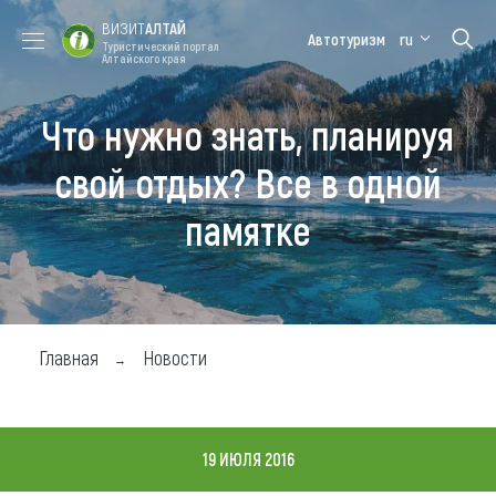
ВИЗИТ
АЛТАЙ
Автотуризм
ru
Туристический портал
Алтайского края
Что нужно знать, планируя
Форум VISIT
Цветение
Медицинский
Алтайская
ALTAI
маральника
форум
зимовка
свой отдых? Все в одной
Туры
памятке
Где побывать
Чем заняться
Где остановиться
Главная
Новости
Где поесть
Карта
19 ИЮЛЯ 2016
Новости