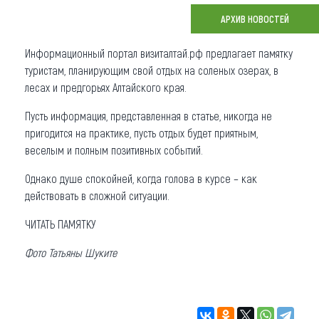
АРХИВ НОВОСТЕЙ
Что привезти (сувениры)
Информационный портал визиталтай.рф предлагает памятку
О регионе
туристам, планирующим свой отдых на соленых озерах, в
Коллекция впечатлений
лесах и предгорьях Алтайского края.
Пусть информация, представленная в статье, никогда не
Другие рубрики
пригодится на практике, пусть отдых будет приятным,
веселым и полным позитивных событий.
Однако душе спокойней, когда голова в курсе – как
действовать в сложной ситуации.
ЧИТАТЬ ПАМЯТКУ
Фото Татьяны Шуките