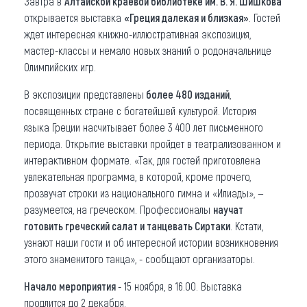
Завтра в
Алтайской краевой библиотеке им. В. Я. Шишкова
открывается выставка
«Греция далекая и близкая»
. Гостей
Что привезти (сувениры)
ждет интересная книжно-иллюстративная экспозиция,
мастер-классы и немало новых знаний о родоначальнице
О регионе
Олимпийских игр.
Коллекция впечатлений
В экспозиции представлены
более 480 изданий
,
посвященных стране с богатейшей культурой. История
Другие рубрики
языка Греции насчитывает более 3 400 лет письменного
периода. Открытие выставки пройдет в театрализованном и
интерактивном формате. «Так, для гостей приготовлена
увлекательная программа, в которой, кроме прочего,
прозвучат строки из национального гимна и «Илиады», —
разумеется, на греческом. Профессионалы
научат
готовить греческий салат и танцевать Сиртаки
. Кстати,
узнают наши гости и об интересной истории возникновения
этого знаменитого танца», - сообщают организаторы.
Начало мероприятия
- 15 ноября, в 16.00. Выставка
продлится до 2 декабря.