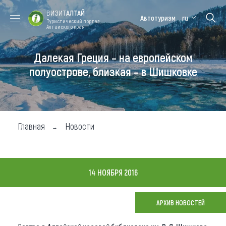
ВИЗИТ
АЛТАЙ
Автотуризм
ru
Туристический портал
Алтайского края
Далекая Греция – на европейском
Форум VISIT
Цветение
Медицинский
Алтайская
ALTAI
маральника
форум
зимовка
полуострове, близкая – в Шишковке
Туры
Где побывать
Главная
Новости
Чем заняться
Где остановиться
14 НОЯБРЯ 2016
Где поесть
Карта
АРХИВ НОВОСТЕЙ
Новости