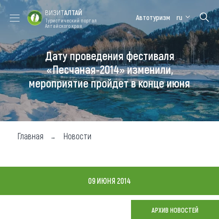
ВИЗИТ
АЛТАЙ
Автотуризм
ru
Туристический портал
Алтайского края
Дату проведения фестиваля
Форум VISIT
Цветение
Медицинский
Алтайская
ALTAI
маральника
форум
зимовка
«Песчаная-2014» изменили,
мероприятие пройдет в конце июня
Туры
Где побывать
Чем заняться
Главная
Новости
Где остановиться
Где поесть
09 ИЮНЯ 2014
Карта
АРХИВ НОВОСТЕЙ
Новости