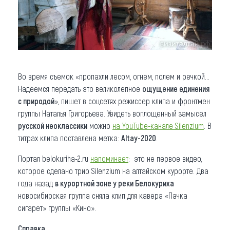
Во время съемок «пропахли лесом, огнем, полем и речкой...
Надеемся передать это великолепное
ощущение единения
с природой
», пишет в соцсетях режиссер клипа и фронтмен
группы Наталья Григорьева. Увидеть воплощенный замысел
русской неоклассики
можно
на YouTube-канале
Silenzium
. В
титрах клипа поставлена метка:
Altay-2020
.
Портал belokuriha-2.ru
напоминает
: это не первое видео,
которое сделано трио Silenzium на алтайском курорте. Два
года назад
в курортной зоне у реки Белокуриха
новосибирская группа сняла клип для кавера «Пачка
сигарет» группы «Кино».
Справка