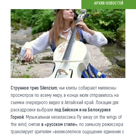
АРХИВ НОВОСТЕЙ
Что привезти (сувениры)
О регионе
Коллекция впечатлений
Другие рубрики
Струнное трио Silenzium
, чьи клипы собирают миллионы
просмотров по всему миру, в конце июля отправилось на
съемки очередного видео в Алтайский край. Локации для
раскадровки выбрали
под Бийском и на Белокурихе
Горной
. Музыкальная неоклассика Fly away on the wings of
the wind, снятая
в «русском стиле»
, по замыслу режиссера
транслирует зрителям «великолепное ощущение единения с