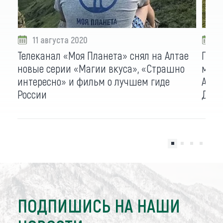
11 августа 2020
0
Телеканал «Моя Планета» снял на Алтае
Гимн
новые серии «Магии вкуса», «Страшно
моло
интересно» и фильм о лучшем гиде
Алта
России
День
ПОДПИШИСЬ НА НАШИ