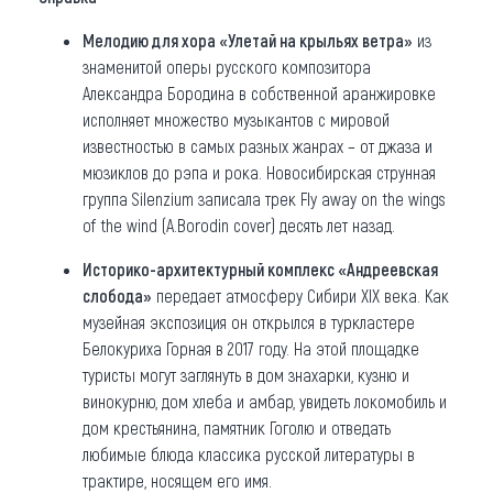
Мелодию для хора «Улетай на крыльях ветра»
из
знаменитой оперы русского композитора
Александра Бородина в собственной аранжировке
исполняет множество музыкантов с мировой
известностью в самых разных жанрах – от джаза и
мюзиклов до рэпа и рока. Новосибирская струнная
группа Silenzium записала трек Fly away on the wings
of the wind (A.Borodin cover) десять лет назад.
Историко-архитектурный комплекс «Андреевская
слобода»
передает атмосферу Сибири XIX века. Как
музейная экспозиция он открылся в туркластере
Белокуриха Горная в 2017 году. На этой площадке
туристы могут заглянуть в дом знахарки, кузню и
винокурню, дом хлеба и амбар, увидеть локомобиль и
дом крестьянина, памятник Гоголю и отведать
любимые блюда классика русской литературы в
трактире, носящем его имя.