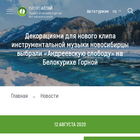
ВИЗИТ
АЛТАЙ
Автотуризм
ru
Туристический портал
Алтайского края
Декорациями для нового клипа
Форум VISIT
Цветение
Медицинский
Алтайская
ALTAI
маральника
форум
зимовка
инструментальной музыки новосибирцы
выбрали «Андреевскую слободу» на
Туры
Белокурихе Горной
Где побывать
Чем заняться
Где остановиться
Главная
Новости
Где поесть
Карта
12 АВГУСТА 2020
Новости