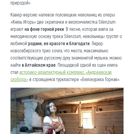
природой».
Кавер-версию напевов половецких невольниц из оперы
«Князь Игорь» две скрипачки и виолончелистка Silenzium
играют
на фоне горной реки
. В песне, которая взята за
мелодическую основу трека Silenzium, невольницы грустят о
любимой
родине, ее красоте и благодати
. Лидер
новосибирского трио сочла, что места, максимально
соответствующие русскому духу знаменитой музыки, можно
найти
в Алтайском крае
. Площадкой одной из сцен клипа
стал
историко-архитектурный комплекс «Андреевская
слобода»
в строящемся туркластере «Белокуриха Горная».