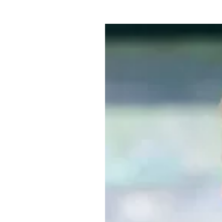
Где поесть
Кар
Нов
Рестораны
Кафе
Что 
Придорожные кафе
Другие рубрики
О нас
Реестр туроператоров
Алтайского края
Реестр туристических
агентств Алтайского края