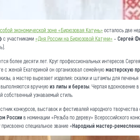
собой экономической зоне «Бирюзовая Катунь»
осталось две не
ф
с участниками
«Дня России на Бирюзовой Катуни»
–
Сергей Ф
ь).
ется более десяти лет. Круг профессиональных интересов Сергея
те с женой Екатериной он организовал семейную
мастерскую пр
кизы, а мастер вырезает изделия: скалки и штампы для печенья 
я выполняются вручную
из липы и березы
. Черпая вдохновение в
й собственный узнаваемый стиль.
стник конкурсов, выставок и фестивалей народного творчества с
ом России
в номинации «Резьба по дереву» Всероссийского конк
ру присвоено специальное звание «
Народный мастер-ремесленни