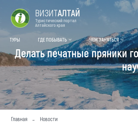
ВИЗИТ
АЛТАЙ
Туристический портал
Алтайского края
Форум VISIT ALTAI
Цвет
ТУРЫ
ГДЕ ПОБЫВАТЬ
ЧЕМ ЗАНЯТЬСЯ
Делать печатные пряники г
Туры
Где
нау
Объек
Объек
Объек
Топ т
Для м
Главная
Новости