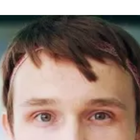
та
О регионе
ости
Общая информация
Как добраться
привезти (сувениры)
Люди, прославившие Ал
Карты и буклеты