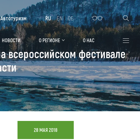
Автотуризм
RU
EN
DE
Алтайская зимовка
НОВОСТИ
О РЕГИОНЕ
О НАС
на всероссийском фестивале
Где остановиться
асти
Санатории
Гостиницы, отели
Коттеджи, базы
Сельские усадьбы
Мотели, придорожные отели
28 МАЯ 2018