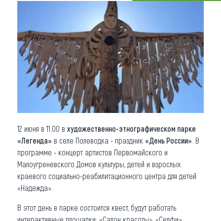
Что привезти (сувениры)
О регионе
Коллекция впечатлений
Другие рубрики
12 июня в 11.00 в
художественно-этнографическом парке
«Легенда»
в селе Полеводка - праздник
«День России»
. В
программе - концерт артистов Первомайского и
Малоугреневского Домов культуры, детей и взрослых
краевого социально-реабилитационного центра для детей
«Надежда».
В этот день в парке состоится квест, будут работать
интерактивные площадки: «Салон красоты», «Селфи»,