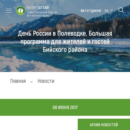
ВИЗИТ
АЛТАЙ
Автотуризм
ru
Туристический портал
Алтайского края
День России в Полеводке. Большая
Форум VISIT
Цветение
Медицинский
Алтайская
ALTAI
маральника
форум
зимовка
программа для жителей и гостей
Бийского района
Туры
Где побывать
Чем заняться
Главная
Новости
Где остановиться
Где поесть
08 ИЮНЯ 2017
Карта
АРХИВ НОВОСТЕЙ
Новости