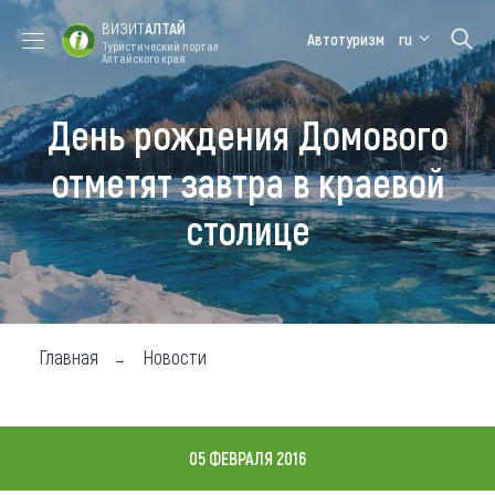
ВИЗИТ
АЛТАЙ
Автотуризм
ru
Туристический портал
Алтайского края
День рождения Домового
Форум VISIT
Цветение
Медицинский
Алтайская
ALTAI
маральника
форум
зимовка
отметят завтра в краевой
Туры
столице
Где побывать
Чем заняться
Где остановиться
Главная
Новости
Где поесть
Карта
05 ФЕВРАЛЯ 2016
Новости