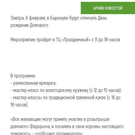
АРХИВ НОВОСТЕЙ
Что привезти (сувениры)
Завтра, 6 февраля, в Барнауле будут отмечать День
О регионе
рождения Домового.
Коллекция впечатлений
Мероприятие пройдет в ТЦ «Праздничный» с 11 до 18 часов.
Другие рубрики
В программе:
- ремесленная ярмарка;
- мастер-класс по вологодскому кружеву (с 12 до 15 часов);
- мастер-классы по традиционной тряпичной кукле (с 16 до
18 часов).
«Все желающие могут принять участие в розыгрыше
домового Федорыча, и поселить в свои хоромы настоящего
домового», - сообщают организаторы.