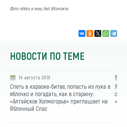
Фото rshbru и svoe_fest ВКонтакте.
НОВОСТИ ПО ТЕМЕ
14 августа 2019
1
Спеть в караоке-битве, попасть из лука в
Угощ
яблочко и погадать, как в старину:
субб
«Алтайское Холмогорье» приглашает на
«Лег
Яблочный Спас