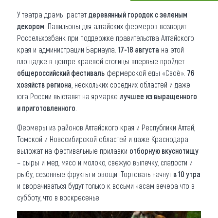
У театра драмы растет
деревянный городок с зеленым
Что привезти (сувениры)
декором
. Павильоны для алтайских фермеров возводит
О регионе
Россельхозбанк при поддержке правительства Алтайского
края и администрации Барнаула.
17-18 августа
на этой
Коллекция впечатлений
площадке в центре краевой столицы впервые пройдет
общероссийский фестиваль
фермерской еды «Своё».
76
Другие рубрики
хозяйств региона
, нескольких соседних областей и даже
юга России выставят на ярмарке
лучшее из выращенного
и приготовленного
.
Фермеры из районов Алтайского края и Республики Алтай,
Томской и Новосибирской областей и даже Краснодара
выложат на фестивальные прилавки
отборную вкуснотищу
– сыры и мед, мясо и молоко, свежую выпечку, сладости и
рыбу, сезонные фрукты и овощи. Торговать начнут
в 10 утра
и сворачиваться будут только к восьми часам вечера что в
субботу, что в воскресенье.