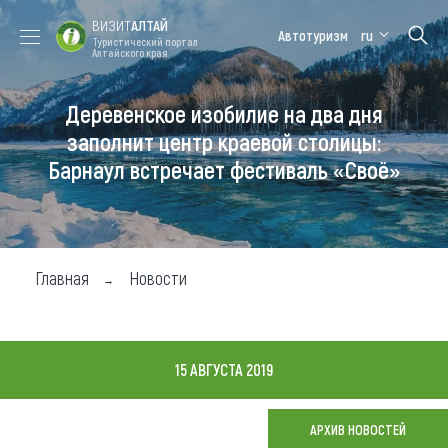
ВИЗИТ
АЛТАЙ
Автотуризм
ru
Туристический портал
Алтайского края
Деревенское изобилие на два дня
Форум VISIT
Цветение
Медицинский
Алтайская
ALTAI
маральника
форум
зимовка
заполнит центр краевой столицы:
Барнаул встречает фестиваль «Своё»
Туры
Где побывать
Чем заняться
Главная
Новости
Где остановиться
Где поесть
15 АВГУСТА 2019
Карта
АРХИВ НОВОСТЕЙ
Новости