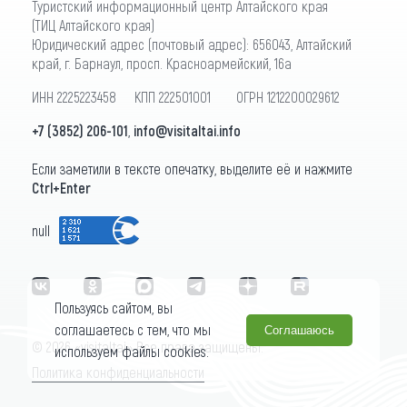
Туристский информационный центр Алтайского края
(ТИЦ Алтайского края)
Юридический адрес (почтовый адрес): 656043, Алтайский
край, г. Барнаул, просп. Красноармейский, 16а
ИНН 2225223458 КПП 222501001 ОГРН 1212200029612
+7 (3852) 206-101
,
info@visitaltai.info
Если заметили в тексте опечатку, выделите её и нажмите
Ctrl+Enter
null
Пользуясь сайтом, вы
соглашаетесь с тем, что мы
Соглашаюсь
© 2026 «visitaltai» Все права защищены.
используем файлы cookies.
Политика конфиденциальности