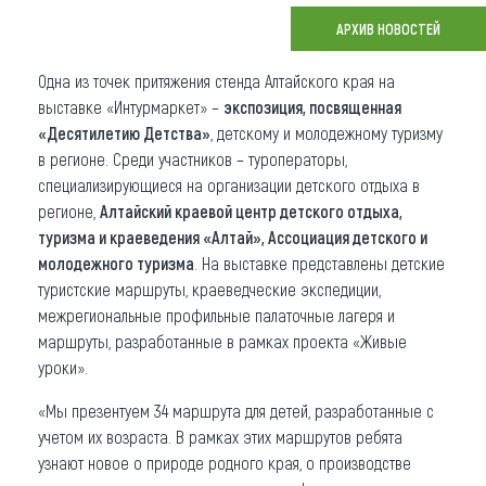
АРХИВ НОВОСТЕЙ
Что привезти (сувениры)
Одна из точек притяжения стенда Алтайского края на
О регионе
выставке «Интурмаркет» –
экспозиция, посвященная
Коллекция впечатлений
«Десятилетию Детства»
, детскому и молодежному туризму
в регионе. Среди участников – туроператоры,
Другие рубрики
специализирующиеся на организации детского отдыха в
регионе,
Алтайский краевой центр детского отдыха,
туризма и краеведения «Алтай», Ассоциация детского и
молодежного туризма
. На выставке представлены детские
туристские маршруты, краеведческие экспедиции,
межрегиональные профильные палаточные лагеря и
маршруты, разработанные в рамках проекта «Живые
уроки».
«Мы презентуем 34 маршрута для детей, разработанные с
учетом их возраста. В рамках этих маршрутов ребята
узнают новое о природе родного края, о производстве