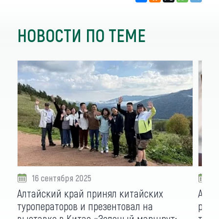
НОВОСТИ ПО ТЕМЕ
16 сентября 2025
2
Алтайский край принял китайских
Алта
туроператоров и презентовал на
реги
выставке в Китае «Зеленый маршрут:
тури