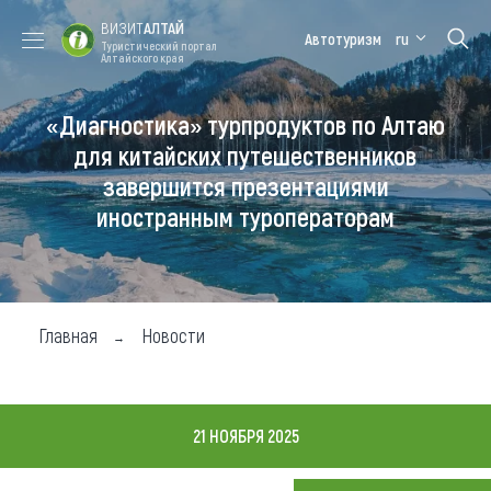
ВИЗИТ
АЛТАЙ
Автотуризм
ru
Туристический портал
Алтайского края
«Диагностика» турпродуктов по Алтаю
Форум VISIT
Цветение
Медицинский
Алтайская
ALTAI
маральника
форум
зимовка
для китайских путешественников
завершится презентациями
Туры
иностранным туроператорам
Где побывать
Чем заняться
Где остановиться
Главная
Новости
Где поесть
Карта
21 НОЯБРЯ 2025
Новости