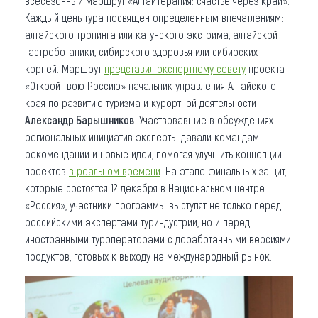
всесезонный маршрут «АлтайТерапия: счастье через край».
Каждый день тура посвящен определенным впечатлениям:
алтайского тропинга или катунского экстрима, алтайской
гастроботаники, сибирского здоровья или сибирских
корней. Маршрут
представил экспертному совету
проекта
«Открой твою Россию» начальник управления Алтайского
края по развитию туризма и курортной деятельности
Александр Барышников
. Участвовавшие в обсуждениях
региональных инициатив эксперты давали командам
рекомендации и новые идеи, помогая улучшить концепции
проектов
в реальном времени
. На этапе финальных защит,
которые состоятся 12 декабря в Национальном центре
«Россия», участники программы выступят не только перед
российскими экспертами туриндустрии, но и перед
иностранными туроператорами с доработанными версиями
продуктов, готовых к выходу на международный рынок.