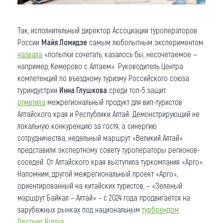
Так, исполнительный директор Ассоциации туроператоров
России
Майя Ломидзе
самым любопытным экспериментом
назвала
«попытки сочетать, казалось бы, несочетаемое —
например, Кемерово с Алтаем». Руководитель Центра
компетенций по въездному туризму Российского союза
туриндустрии
Инна Глушкова
среди топ-5 защит
отметила
межрегиональный продукт для вип-туристов
Алтайского края и Республики Алтай. Демонстрирующий не
локальную конкуренцию за гостя, а синергию
сотрудничества, недельный маршрут «Великий Алтай»
представили экспертному совету туроператоры регионов-
соседей. От Алтайского края выступила туркомпания «Арго».
Напомним, другой межрегиональный проект «Арго»,
ориентированный на китайских туристов, – «Зеленый
маршрут Байкал – Алтай» – с 2024 года продвигается на
зарубежных рынках под национальным
турбрендом
Discover Russia
.