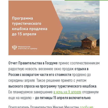
Что привезти (сувениры)
О регионе
Коллекция впечатлений
Другие рубрики
Отчет П
равительства в Госдуме
принес соотечественникам
радостную новость: весеннее окно продаж
отдыха в
России с возвратом части его стоимости
продлено до
середины апреля. Такое решение принято с учетом
высокого спроса на программу туристического кешбэка
.
Ее планируемое завершение
в ночь на 9 апреля
отодвинули
еще на неделю –
до пятницы 15 апреля включительно
.
Председатель Правительства Михаил Мишустин
сообщил
: