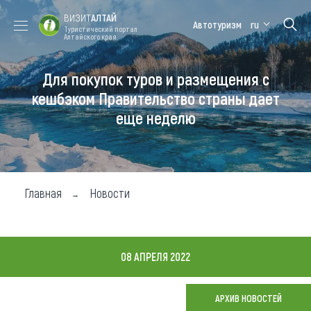
ВИЗИТ
АЛТАЙ
Автотуризм
ru
Туристический портал
Алтайского края
Для покупок туров и размещения с
Форум VISIT
Цветение
Медицинский
Алтайская
ALTAI
маральника
форум
зимовка
кешбэком Правительство страны дает
еще неделю
Туры
Где побывать
Чем заняться
Главная
Новости
Где остановиться
Где поесть
08 АПРЕЛЯ 2022
Карта
АРХИВ НОВОСТЕЙ
Новости