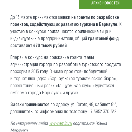
АРХИВ НОВОСТЕЙ
Что привезти (сувениры)
До 15 марта принимаются заявки
на гранты по разработке
О регионе
проектов, содействующих развитию туризма в Барнауле.
К
участию в конкурсе приглашаются юридические лица и
Коллекция впечатлений
индивидуальные предприниматели, общий
грантовый фонд
составляет 470 тысяч рублей
.
Другие рубрики
Впервые конкурс на соискание гранта главы
администрации города по разработке туристского продукта
проходил в 2013 году. В числе проектов- победителей:
интернет-площадка «Барнаульское туристическое бюро»,
презентационный ролик «Танцуем Барнаул», «Туристская
эмблема города Барнаула» и другие.
Заявки принимаются
по адресу: ул. Гоголя, 48, кабинет 814,
дополнительная информация по телефону: +7 3852 370-342.
По материалам сайта
www.amic.ru
подготовила Жанна
Михиенко