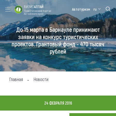
ВИЗИТ
АЛТАЙ
Автотуризм
ru
Туристический портал
Алтайского края
До 15 марта в Барнауле принимают
Форум VISIT
Цветение
Медицинский
Алтайская
ALTAI
маральника
форум
зимовка
заявки на конкурс туристических
проектов. Грантовый фонд - 470 тысяч
Туры
рублей
Где побывать
Чем заняться
Где остановиться
Главная
Новости
Где поесть
Карта
24 ФЕВРАЛЯ 2016
Новости