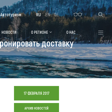
Автотуризм
RU
EN
DE
Алтайская зимовка
НОВОСТИ
О РЕГИОНЕ
О НАС
ронировать доставку
Где остановиться
Санатории
Гостиницы, отели
Коттеджи, базы
Сельские усадьбы
17 ФЕВРАЛЯ 2017
Мотели, придорожные отели
АРХИВ НОВОСТЕЙ