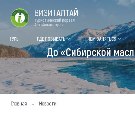
ВИЗИТ
АЛТАЙ
Туристический портал
Алтайского края
Форум VISIT ALTAI
Цвет
ТУРЫ
ГДЕ ПОБЫВАТЬ
ЧЕМ ЗАНЯТЬСЯ
До «Сибирской масл
Туры
Где
Объек
Объек
Объек
Главная
Новости
Топ т
Для м