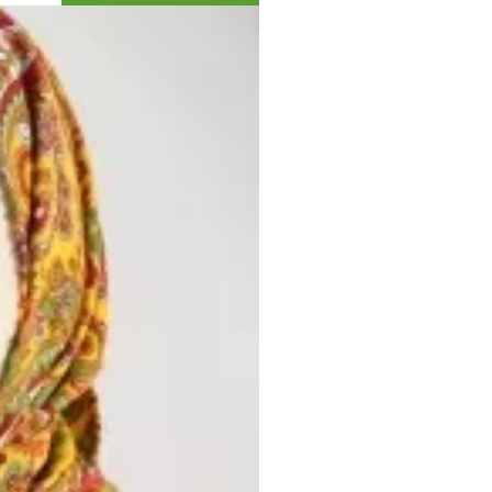
Коллекция впечатлений
Блог путешественника
Видеогалерея
тай
Фотогалерея