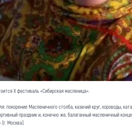
тоится X фестиваль «Сибирская масленица».
: покорение Масленичного столба, казачий круг, хороводы, ката
ртивный праздник и, конечно же, балаганный масленичный концер
(г. Москва).