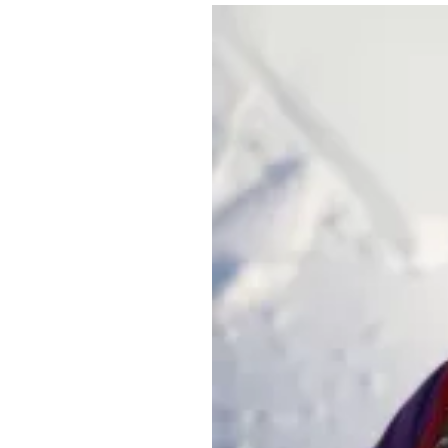
Где поесть
Кар
Нов
Рестораны
Кафе
Что 
Придорожные кафе
Другие рубрики
О нас
Реестр туроператоров
Алтайского края
Реестр туристических
агентств Алтайского края