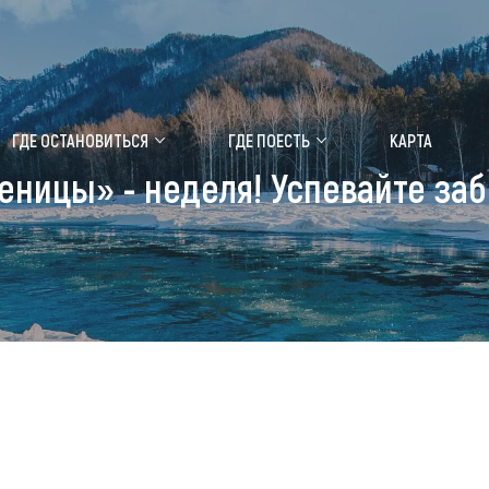
ение маральника
Медицинский форум
ГДЕ ОСТАНОВИТЬСЯ
ГДЕ ПОЕСТЬ
КАРТА
еницы» - неделя! Успевайте заб
 побывать
Чем заняться
ты природы
Календарь событий
ты истории и культуры
Аудиогид
ты развлечений
Мой маршрут
уристических мест
аломобильных граждан