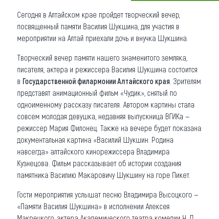
Сегодня в Алтайском крае пройдет творческий вечер,
Что привезти (сувениры)
посвященный памяти Василия Шукшина, для участия в
О регионе
мероприятии на Алтай приехали дочь и внучка Шукшина.
Творческий вечер памяти нашего знаменитого земляка,
Коллекция впечатлений
писателя, актера и режиссера Василия Шукшина состоится
Другие рубрики
в
Государственной филармонии Алтайского края
. Зрителям
представят анимационный фильм «Чудик», снятый по
одноименному рассказу писателя. Автором картины стала
совсем молодая девушка, недавняя выпускница ВГИКа —
режиссер Мария Филонец. Также на вечере будет показана
документальная картина «Василий Шукшин. Родина
навсегда» алтайского кинорежиссера Владимира
Кузнецова. Фильм рассказывает об истории создания
памятника Василию Макаровичу Шукшину на горе Пикет.
Гости мероприятия услышат песню Владимира Высоцкого —
«Памяти Василия Шукшина» в исполнении Алексея
Макрецкого, актера Академического театра комедии Н. П.