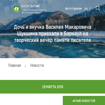
ВИЗИТ
АЛТАЙ
Автотуризм
ru
Туристический портал
Алтайского края
Дочь и внучка Василия Макаровича
Форум VISIT
Цветение
Медицинский
Алтайская
ALTAI
маральника
форум
зимовка
Шукшина приехали в Барнаул на
творческий вечер памяти писателя
Туры
Где побывать
Чем заняться
Главная
Новости
Где остановиться
Где поесть
29 МАРТА 2016
Карта
АРХИВ НОВОСТЕЙ
Новости