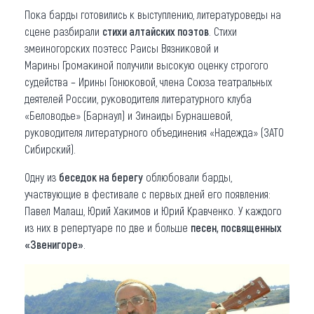
Пока барды готовились к выступлению, литературоведы на
сцене разбирали
стихи алтайских поэтов
. Стихи
змеиногорских поэтесс Раисы Вязниковой и
Марины Громакиной получили высокую оценку строгого
судейства – Ирины Гонюковой, члена Союза театральных
деятелей России, руководителя литературного клуба
«Беловодье» (Барнаул) и Зинаиды Бурнашевой,
руководителя литературного объединения «Надежда» (ЗАТО
Сибирский).
Одну из
беседок на берегу
облюбовали барды,
участвующие в фестивале с первых дней его появления:
Павел Малаш, Юрий Хакимов и Юрий Кравченко. У каждого
из них в репертуаре по две и больше
песен, посвященных
«Звенигоре»
.