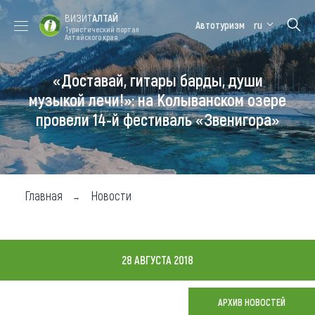
ВИЗИТ
АЛТАЙ
Автотуризм
ru
Туристический портал
Алтайского края
«Доставай, гитары барды, души
Форум VISIT
Цветение
Медицинский
Алтайская
ALTAI
маральника
форум
зимовка
музыкой лечи!»: на Колыванском озере
провели 14-й фестиваль «Звенигора»
Туры
Где побывать
Чем заняться
Главная
Новости
Где остановиться
Где поесть
28 АВГУСТА 2018
Карта
АРХИВ НОВОСТЕЙ
Новости