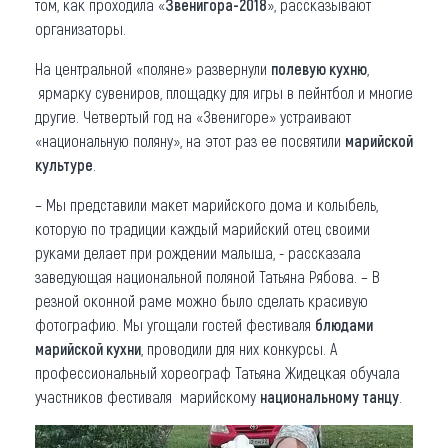
том, как проходила «
Звенигора-2018
», рассказывают
организаторы.
На центральной «поляне» развернули
полевую кухню
,
ярмарку сувениров, площадку для игры в пейнтбол и многие
другие. Четвертый год на «Звенигоре» устраивают
«национальную поляну», на этот раз ее посвятили
марийской
культуре
.
– Мы представили макет марийского дома и колыбель,
которую по традиции каждый марийский отец своими
руками делает при рождении малыша, - рассказала
заведующая национальной поляной Татьяна Рябова. – В
резной оконной раме можно было сделать красивую
фотографию. Мы угощали гостей фестиваля
блюдами
марийской кухни
, проводили для них конкурсы. А
профессиональный хореограф Татьяна Жидецкая обучала
участников фестиваля марийскому
национальному танцу
.