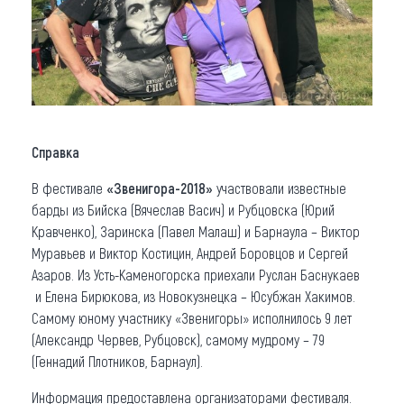
Справка
В фестивале
«Звенигора-2018»
участвовали известные
барды из Бийска (Вячеслав Васич) и Рубцовска (Юрий
Кравченко), Заринска (Павел Малаш) и Барнаула – Виктор
Муравьев и Виктор Костицин, Андрей Боровцов и Сергей
Азаров. Из Усть-Каменогорска приехали Руслан Баснукаев
и Елена Бирюкова, из Новокузнецка – Юсубжан Хакимов.
Самому юному участнику «Звенигоры» исполнилось 9 лет
(Александр Червев, Рубцовск), самому мудрому – 79
(Геннадий Плотников, Барнаул).
Информация предоставлена организаторами фестиваля.