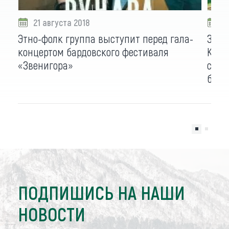
21 августа 2018
0
Этно-фолк группа выступит перед гала-
Звени
концертом бардовского фестиваля
Колы
«Звенигора»
стан
бард
ПОДПИШИСЬ НА НАШИ
НОВОСТИ