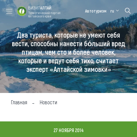
ВИЗИТ
АЛТАЙ
Автотуризм
ru
Туристический портал
Алтайского края
Два туриста, которые не умеют себя
Форум VISIT
Цветение
Медицинский
Алтайская
ALTAI
маральника
форум
зимовка
вести, способны нанести бόльший вред
птицам, чем сто и более человек,
Туры
которые и ведут себя тихо, считает
Где побывать
эксперт «Алтайской зимовки»
Чем заняться
Где остановиться
Главная
Новости
Где поесть
Карта
27 НОЯБРЯ 2014
Новости