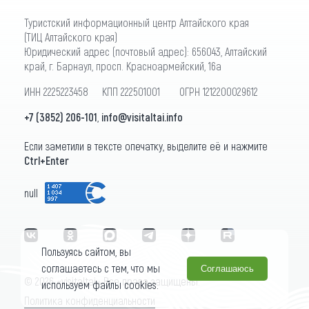
Туристский информационный центр Алтайского края
(ТИЦ Алтайского края)
Юридический адрес (почтовый адрес): 656043, Алтайский
край, г. Барнаул, просп. Красноармейский, 16а
ИНН 2225223458 КПП 222501001 ОГРН 1212200029612
+7 (3852) 206-101
,
info@visitaltai.info
Если заметили в тексте опечатку, выделите её и нажмите
Ctrl+Enter
null
Пользуясь сайтом, вы
соглашаетесь с тем, что мы
Соглашаюсь
© 2026 «visitaltai» Все права защищены.
используем файлы cookies.
Политика конфиденциальности