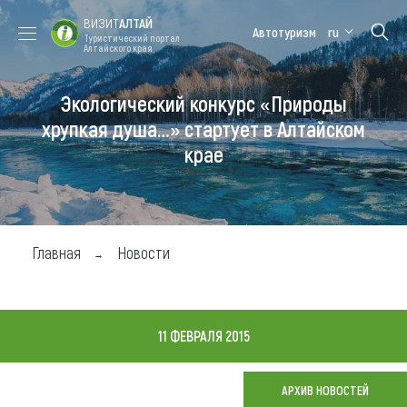
ВИЗИТ
АЛТАЙ
Автотуризм
ru
Туристический портал
Алтайского края
Экологический конкурс «Природы
Форум VISIT
Цветение
Медицинский
Алтайская
ALTAI
маральника
форум
зимовка
хрупкая душа…» стартует в Алтайском
крае
Туры
Где побывать
Чем заняться
Главная
Новости
Где остановиться
Где поесть
11 ФЕВРАЛЯ 2015
Карта
АРХИВ НОВОСТЕЙ
Новости