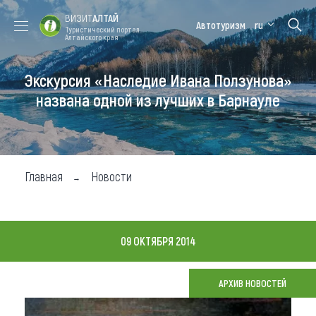
ВИЗИТ
АЛТАЙ
Автотуризм
ru
Туристический портал
Алтайского края
Экскурсия «Наследие Ивана Ползунова»
Форум VISIT
Цветение
Медицинский
Алтайская
ALTAI
маральника
форум
зимовка
названа одной из лучших в Барнауле
Туры
Где побывать
Главная
Новости
Чем заняться
Где остановиться
09 ОКТЯБРЯ 2014
Где поесть
Карта
АРХИВ НОВОСТЕЙ
Новости