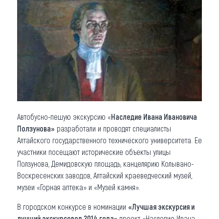
Что привезти (сувениры)
О регионе
Коллекция впечатлений
Другие рубрики
Автобусно-пешую экскурсию «
Наследие Ивана Ивановича
Ползунова»
разработали и проводят специалисты
Алтайского государственного технического университета. Ее
участники посещают исторические объекты улицы
Ползунова, Демидовскую площадь, канцелярию Колывано-
Воскресенских заводов, Алтайский краеведческий музей,
музеи «Горная аптека» и «Музей камня».
В городском конкурсе в номинации
«Лучшая экскурсия и
лучший экскурсовод 2014 года»
проект «Наследие Ивана