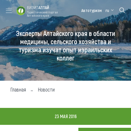
ВИЗИТ
АЛТАЙ
Автотуризм
ru
Туристический портал
Алтайского края
Эксперты Алтайского края в области
Форум VISIT
Цветение
Медицинский
Алтайская
ALTAI
маральника
форум
зимовка
медицины, сельского хозяйства и
туризма изучат опыт израильских
Туры
коллег
Где побывать
Чем заняться
Где остановиться
Главная
Новости
Где поесть
Карта
23 МАЯ 2016
Новости