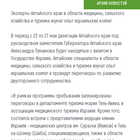
АРХИВ НОВОСТЕЙ
Что привезти (сувениры)
Эксперты Алтайского края в области медицины, сельского
хозяйства и туризма изучат опыт израильских коллег
О регионе
В период с 23 по 27 мая делегация Алтайского края под
Коллекция впечатлений
руководством заместителя Губернатора Алтайского края
Александра Лукьянова будет находиться с визитом в
Другие рубрики
Государстве Израиль. Алтайские специалисты в области
медицины, сельского хозяйства и туризма изучат опыт
израильских коллег и проведут переговоры по развитию
двустороннего сотрудничества.
«В рамках программы пребывания запланированы
переговоры в департаменте туризма мэрии Тель-Авива, в
ассоциации медицинского туризма Израиля. Кроме того,
состоятся встречи с представителями ведущих клиник
Израиля - медицинских центров им. Сураски (Ихилов) и Тель
ха-Шомер (Шиба), специализирующихся, также в области