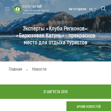
ВИЗИТ
АЛТАЙ
Автотуризм
ru
Туристический портал
Алтайского края
Эксперты «Клуба Регионов»:
Форум VISIT
Цветение
Медицинский
Алтайская
ALTAI
маральника
форум
зимовка
«Бирюзовая Катунь» - прекрасное
место для отдыха туристов
Туры
Где побывать
Чем заняться
Главная
Новости
Где остановиться
Где поесть
21 АВГУСТА 2015
Карта
АРХИВ НОВОСТЕЙ
Новости