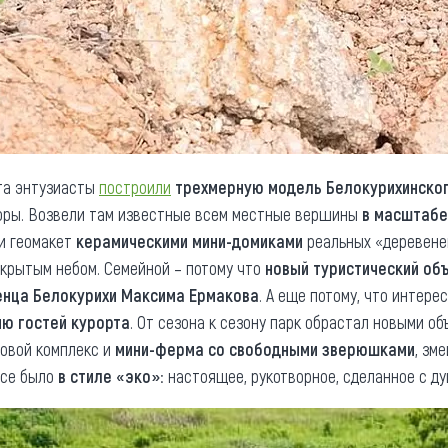
рта энтузиасты
построили
трехмерную модель Белокурихинског
горы. Возвели там известные всем местные вершины
в масштабе 
и геомакет
керамическими мини-доми
ками
реальных «деревенек
крытым небом. Семейной – потому что
новый туристический об
нца Белокурихи Максима Ермакова
. А еще потому, что интере
ю гостей курорта
. От сезона к сезону парк обрастал новыми об
ровой комплекс и
мини-ферма со свободными зверюшками
, зм
Все было
в стиле «эко»
: настоящее, рукотворное, сделанное с д