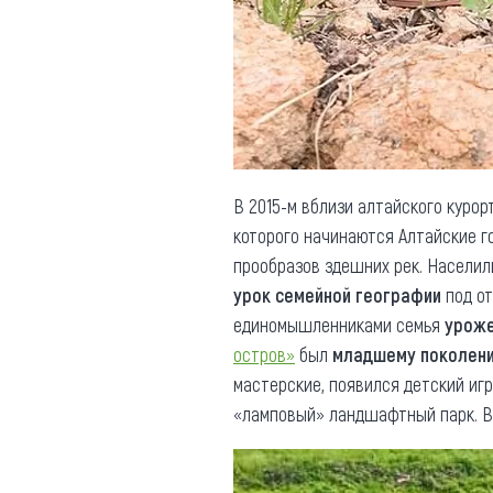
Обращения граждан
Противодействие коррупции
В 2015-м вблизи алтайского куро
которого начинаются Алтайские 
прообразов здешних рек. Населил
урок семейной географии
под от
единомышленниками семья
уроже
остров»
был
младшему поколени
мастерские, появился детский иг
«ламповый» ландшафтный парк. 