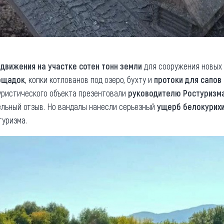
движения на участке сотен тонн земли
для сооружения новых о
ощадок
, копки котлованов под озеро, бухту и
протоки для сапов 
уристического объекта презентовали
руководителю Ростуризма
ельный отзыв. Но вандалы нанесли серьезный
ущерб белокурихи
туризма.