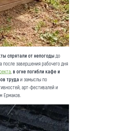
ты спрятали от непогоды
до
да после завершения рабочего дня
оекта
,
в огне погибли кафе и
сов труда
и замыслы по
тивностей, арт-фестивалей и
м Ермаков.