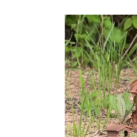
Где поесть
Кар
Нов
Рестораны
Кафе
Что 
Придорожные кафе
Другие рубрики
О нас
Реестр туроператоров
Алтайского края
Реестр туристических
агентств Алтайского края