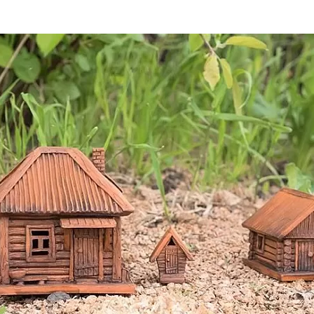
та
О регионе
ости
Общая информация
Как добраться
привезти (сувениры)
Люди, прославившие Ал
Карты и буклеты