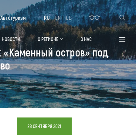
Автотуризм
RU
EN
DE
Алтайская зимовка
НОВОСТИ
О РЕГИОНЕ
О НАС
рк «Каменный остров» под
Где остановиться
ово
Санатории
Гостиницы, отели
Коттеджи, базы
Сельские усадьбы
Мотели, придорожные отели
28 СЕНТЯБРЯ 2021