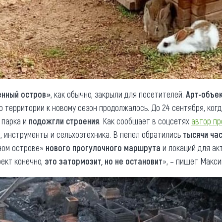
нный остров»
, как обычно, закрыли для посетителей.
Арт-объек
о территории к новому сезон продолжалось. До 24 сентября, ког
 парка и
подожгли строения
. Как сообщает в соцсетях
автор пр
е, инструменты и сельхозтехника. В пепел обратились
тысячи ча
ном острове»
нового прогулочного маршрута
и локаций для ак
оект конечно,
это затормозит, но не остановит
», – пишет Макси