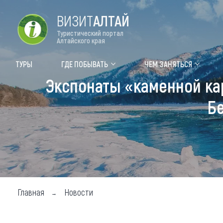
ВИЗИТ
АЛТАЙ
Туристический портал
Алтайского края
Форум VISIT ALTAI
Цвет
ТУРЫ
ГДЕ ПОБЫВАТЬ
ЧЕМ ЗАНЯТЬСЯ
Экспонаты «каменной кар
Туры
Где
Бе
Объек
Объек
Объек
Топ т
Для м
Главная
Новости