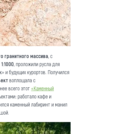
о гранитного массива
, с
1:1000
, проложили русла для
» и будущих курортов. Получился
ъект
воплощала с
снее всего этот
«Каменный
ъектами: работало кафе и
еился каменный лабиринт и манил
ушой.