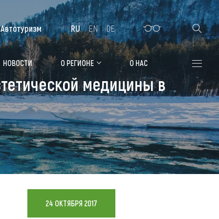
Автотуризм
RU
EN
DE
Алтайская зимовка
НОВОСТИ
О РЕГИОНЕ
О НАС
тетической медицины в
Где остановиться
Санатории
Гостиницы, отели
Коттеджи, базы
Сельские усадьбы
Мотели, придорожные отели
24 ОКТЯБРЯ 2017