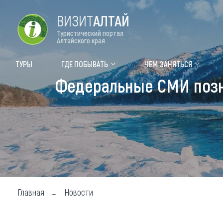
ВИЗИТ
АЛТАЙ
Туристический портал
Алтайского края
Форум VISIT ALTAI
Цвет
ТУРЫ
ГДЕ ПОБЫВАТЬ
ЧЕМ ЗАНЯТЬСЯ
Федеральные СМИ позн
Туры
Где
Объек
Объек
Объек
Топ т
Для м
Главная
Новости