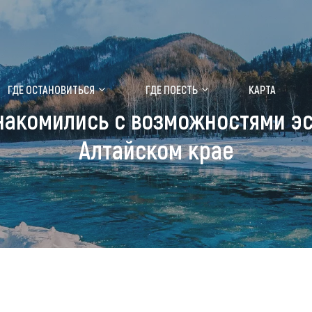
ение маральника
Медицинский форум
ГДЕ ОСТАНОВИТЬСЯ
ГДЕ ПОЕСТЬ
КАРТА
акомились с возможностями эс
 побывать
Чем заняться
Алтайском крае
ты природы
Календарь событий
ты истории и культуры
Аудиогид
ты развлечений
Мой маршрут
уристических мест
аломобильных граждан