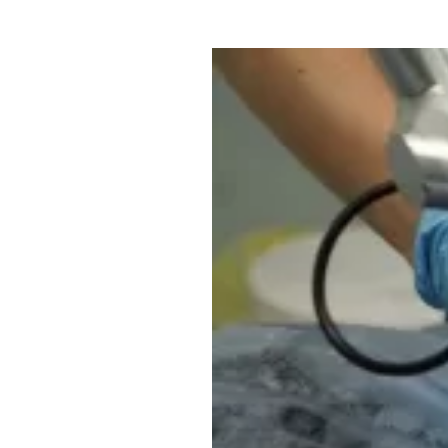
Где поесть
Кар
Нов
Рестораны
Кафе
Что 
Придорожные кафе
Другие рубрики
О нас
Реестр туроператоров
Алтайского края
Реестр туристических
агентств Алтайского края