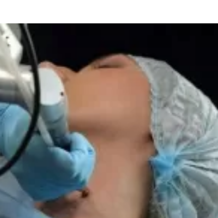
та
О регионе
ости
Общая информация
Как добраться
привезти (сувениры)
Люди, прославившие Ал
Карты и буклеты