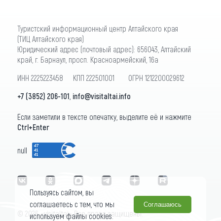
Туристский информационный центр Алтайского края
(ТИЦ Алтайского края)
Юридический адрес (почтовый адрес): 656043, Алтайский
край, г. Барнаул, просп. Красноармейский, 16а
ИНН 2225223458 КПП 222501001 ОГРН 1212200029612
+7 (3852) 206-101
,
info@visitaltai.info
Если заметили в тексте опечатку, выделите её и нажмите
Ctrl+Enter
null
Пользуясь сайтом, вы
соглашаетесь с тем, что мы
Соглашаюсь
© 2026 «visitaltai» Все права защищены.
используем файлы cookies.