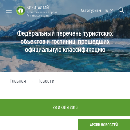
ВИЗИТ
АЛТАЙ
Автотуризм
ru
Туристический портал
Алтайского края
Федеральный перечень туристских
Форум VISIT
Цветение
Медицинский
Алтайская
ALTAI
маральника
форум
зимовка
объектов и гостиниц, прошедших
официальную классификацию
Туры
Где побывать
Чем заняться
Главная
Новости
Где остановиться
Где поесть
28 ИЮЛЯ 2016
Карта
АРХИВ НОВОСТЕЙ
Новости