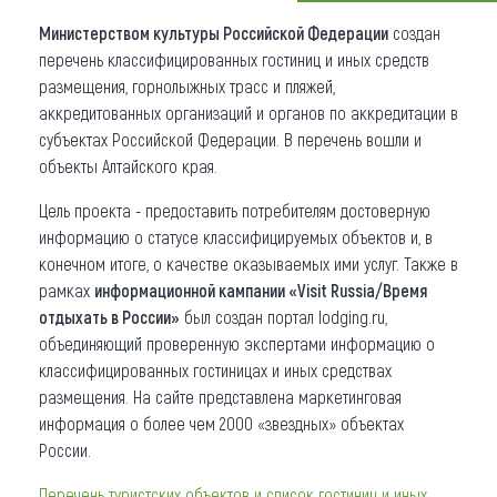
Министерством культуры Российской Федерации
создан
Что привезти (сувениры)
перечень классифицированных гостиниц и иных средств
О регионе
размещения, горнолыжных трасс и пляжей,
аккредитованных организаций и органов по аккредитации в
Коллекция впечатлений
субъектах Российской Федерации. В перечень вошли и
объекты Алтайского края.
Другие рубрики
Цель проекта - предоставить потребителям достоверную
информацию о статусе классифицируемых объектов и, в
конечном итоге, о качестве оказываемых ими услуг. Также в
рамках
информационной кампании «Visit Russia/Время
отдыхать в России»
был создан портал lodging.ru,
объединяющий проверенную экспертами информацию о
классифицированных гостиницах и иных средствах
размещения. На сайте представлена маркетинговая
информация о более чем 2000 «звездных» объектах
России.
Перечень туристских объектов и список гостиниц и иных