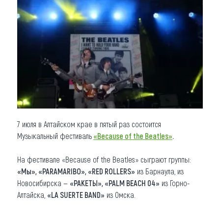
Что привезти (сувениры)
О регионе
Коллекция впечатлений
Другие рубрики
7 июля в Алтайском крае в пятый раз состоится
Музыкальный фестиваль
«Because of the Beatles»
.
На фестивале «Because of the Beatles» сыграют группы:
«Мы», «PARAMARIBO», «RED ROLLERS»
из Барнаула, из
Новосибирска —
«РАКЕТЫ», «PALM BEACH 04»
из Горно-
Алтайска,
«LA SUERTE BAND»
из Омска.