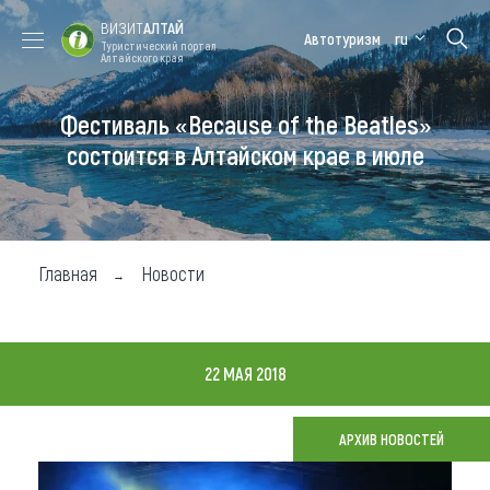
ВИЗИТ
АЛТАЙ
Автотуризм
ru
Туристический портал
Алтайского края
Фестиваль «Because of the Beatles»
Форум VISIT
Цветение
Медицинский
Алтайская
ALTAI
маральника
форум
зимовка
состоится в Алтайском крае в июле
Туры
Где побывать
Главная
Новости
Чем заняться
Где остановиться
22 МАЯ 2018
Где поесть
Карта
АРХИВ НОВОСТЕЙ
Новости