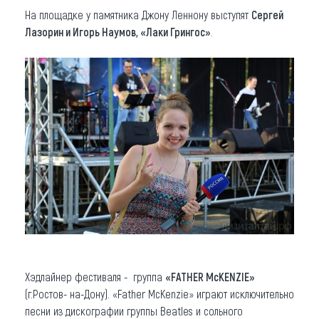
На площадке у памятника Джону Леннону выступят
Сергей
Лазорин и Игорь Наумов, «Лаки Грингос»
.
Хэдлайнер фестиваля - группа
«FATHER McKENZIE»
(г.Ростов- на-Дону). «Father McKenzie» играют исключительно
песни из дискографии группы Beatles и сольного