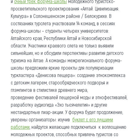
и
очный трек форума-школы
молодежного туристско-
просветительского проектирования «Алтай. Цивилизация.
Культура» в Солонешенском районе / Белокурихе. В
состязаниях турслета участвовали 14 команд, в сессиях
форума-школы – студенты четырех университетов:
Алтайского края, Республики Алтай и Новосибирской
области. Участники краевого слета не только выявили
сильнейших, но и обсудили перспективы развития детского
туризма на Алтае. А команды межрегионального форума-
школы предложили яркие проекты для популяризации
туркластера «Денисова пещера»: создание этнокомплекса
с детским лагерем, старообрядческого подворья и
глэмпингов в стилистике древнего мира,
проведение фестивалей пещерной моды и этнофестивалей,
разработку аудиогида «Эхо тысячелетия» и другие
нестандартные пиар-акции. У форума будет продолжение,
уверены организаторы: изучив
буклет
с его лучшими
работами
, найдутся желающие подключиться к воплощению
молодежных проектов, способных привлечь туристов со