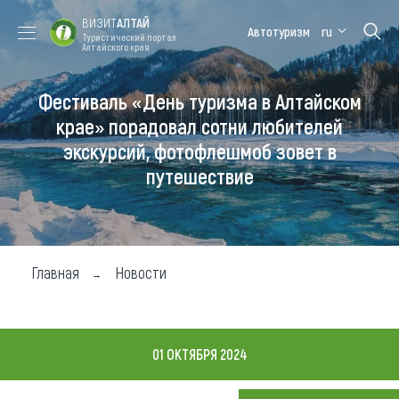
ВИЗИТ
АЛТАЙ
Автотуризм
ru
Туристический портал
Алтайского края
Фестиваль «День туризма в Алтайском
Форум VISIT
Цветение
Медицинский
Алтайская
ALTAI
маральника
форум
зимовка
крае» порадовал сотни любителей
экскурсий, фотофлешмоб зовет в
Туры
путешествие
Где побывать
Чем заняться
Где остановиться
Главная
Новости
Где поесть
Карта
01 ОКТЯБРЯ 2024
Новости