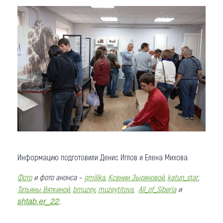
Информацию подготовили Денис Иглов и Елена Михова.
Фото
и фото анонса –
gmilika
,
Ксении Зыряновой
,
katun_star
,
Татьяны Вяткиной
,
bmuzey
,
muzeytitova
,
All_of_Siberia
и
shtab.er_22
.