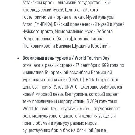
Алтайском крае»: Алтайский государственный
краеведческий музей, Центр алтайского
гостеприимства «Горная аптека», Музей культуры
Алтая (ГМИЛИКА), Бийский краевеческий музей и Музей
Чуйского тракта, Мемориальные музеи Роберта
Рождественского (Косиха), Германа Титова
(Полковниково) и Василия Шукшина (Сростки) .
Всемирный день туризма / World Tourism Day
отмечают в разных странах 27 сентября с 1979 года по
инициативе Генеральной ассамблеи Всемирной
туристской организации (UNWTO). В 1970 году в этот
день был принят Устав UNWTO . Ежегодно выбирается
новый мировой девиз Дня туризма, который задает
тему праздничным мероприятиям. В 2024 году тема
World Tourism Day – «Туризм и мир» – подчеркивает
роль межкультурного диалога и желания увидеть и
понять обычаи и культуру разных миров,
существующих бок о бок на большой Земле.