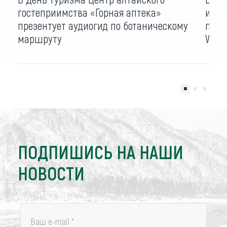
гостеприимства «Горная аптека»
и вс
презентует аудиогид по ботаническому
путе
маршруту
Worl
ПОДПИШИСЬ НА НАШИ
НОВОСТИ
Ваш e-mail
*