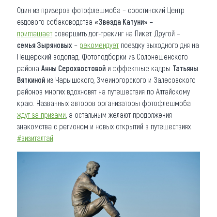
Один из призеров фотофлешмоба – сростинский Центр
ездового собаководства
«Звезда Катуни»
–
приглашает
совершить дог-трекинг на Пикет. Другой –
семья Зыряновых
–
рекомендует
поездку выходного дня на
Пещерский водопад. Фотоподборки из Солонешенского
района
Анны Серохвостовой
и эффектные кадры
Татьяны
Вяткиной
из Чарышского, Змеиногорского и Залесовского
районов многих вдохновят на путешествия по Алтайскому
краю. Названных авторов организаторы фотофлешмоба
ждут за призами
, а остальным желают продолжения
знакомства с регионом и новых открытий в путешествиях
#визиталтай
!