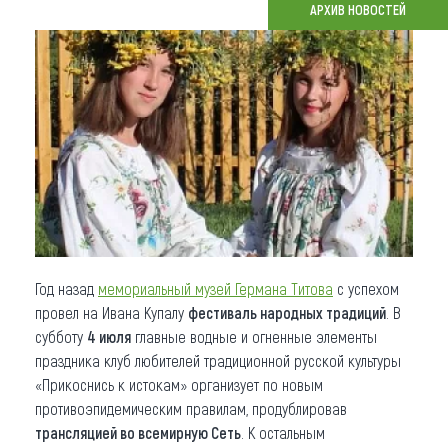
АРХИВ НОВОСТЕЙ
Что привезти (сувениры)
О регионе
Коллекция впечатлений
Другие рубрики
Год назад
мемориальный музей Германа Титова
с успехом
провел на Ивана Купалу
фестиваль народных традиций
. В
субботу
4 июля
главные водные и огненные элементы
праздника клуб любителей традиционной русской культуры
«Прикоснись к истокам» организует по новым
противоэпидемическим правилам, продублировав
трансляцией во всемирную Сеть
. К остальным