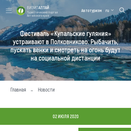
ВИЗИТ
АЛТАЙ
Автотуризм
ru
Туристический портал
Алтайского края
Фестиваль «Купальские гуляния»
Форум VISIT
Цветение
Медицинский
Алтайская
ALTAI
маральника
форум
зимовка
устраивают в Полковниково. Рыбачить,
пускать венки и смотреть на огонь будут
Туры
на социальной дистанции
Где побывать
Чем заняться
Где остановиться
Главная
Новости
Где поесть
Карта
02 ИЮЛЯ 2020
Новости