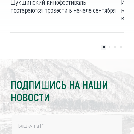
Шукшинский кинофестиваль
Июль
постараются провести в начале сентября
музы
в де
ПОДПИШИСЬ НА НАШИ
НОВОСТИ
Ваш e-mail
*