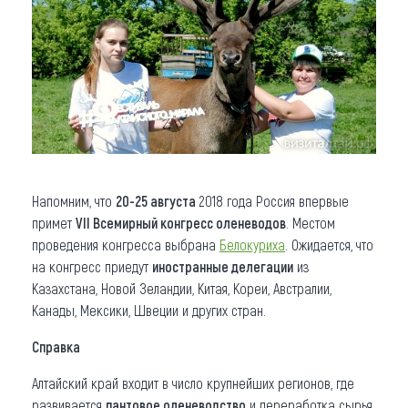
Напомним, что
20-25 августа
2018 года Россия впервые
примет
VII Всемирный конгресс оленеводов
. Местом
проведения конгресса выбрана
Белокуриха
. Ожидается, что
на конгресс приедут
иностранные делегации
из
Казахстана, Новой Зеландии, Китая, Кореи, Австралии,
Канады, Мексики, Швеции и других стран.
Справка
Алтайский край входит в число крупнейших регионов, где
развивается
пантовое оленеводство
и переработка сырья,