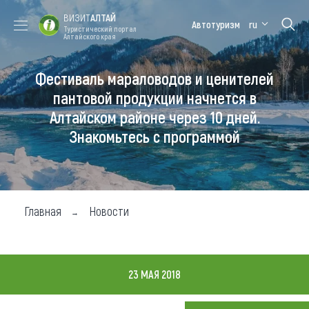
ВИЗИТ
АЛТАЙ
Автотуризм
ru
Туристический портал
Алтайского края
Фестиваль мараловодов и ценителей
Форум VISIT
Цветение
Медицинский
Алтайская
ALTAI
маральника
форум
зимовка
пантовой продукции начнется в
Алтайском районе через 10 дней.
Туры
Знакомьтесь с программой
Где побывать
Чем заняться
Где остановиться
Главная
Новости
Где поесть
Карта
23 МАЯ 2018
Новости