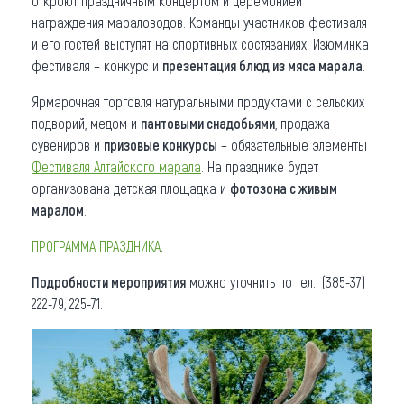
откроют праздничным концертом и церемонией
награждения мараловодов. Команды участников фестиваля
и его гостей выступят на спортивных состязаниях. Изюминка
фестиваля – конкурс и
презентация блюд из мяса марала
.
Ярмарочная торговля натуральными продуктами с сельских
подворий, медом и
пантовыми снадобьями
, продажа
сувениров и
призовые конкурсы
– обязательные элементы
Фестиваля Алтайского марала
. На празднике будет
организована детская площадка и
фотозона с живым
маралом
.
ПРОГРАММА ПРАЗДНИКА
.
Подробности мероприятия
можно уточнить по тел.: (385-37)
222-79, 225-71.