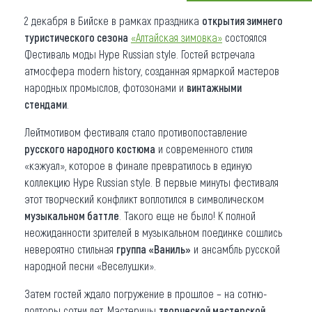
2 декабря в Бийске в рамках праздника
открытия зимнего
Что привезти (сувениры)
туристического сезона
«Алтайская зимовка»
состоялся
О регионе
Фестиваль моды Hype Russian style. Гостей встречала
атмосфера modern history, созданная ярмаркой мастеров
Коллекция впечатлений
народных промыслов, фотозонами и
винтажными
стендами
.
Другие рубрики
Лейтмотивом фестиваля стало противопоставление
русского народного костюма
и современного стиля
«кэжуал», которое в финале превратилось в единую
коллекцию Hype Russian style. В первые минуты фестиваля
этот творческий конфликт воплотился в символическом
музыкальном баттле
. Такого еще не было! К полной
неожиданности зрителей в музыкальном поединке сошлись
невероятно стильная
группа «Ваниль»
и ансамбль русской
народной песни «Веселушки».
Затем гостей ждало погружение в прошлое – на сотню-
полторы сотни лет. Мастерицы
творческой мастерской