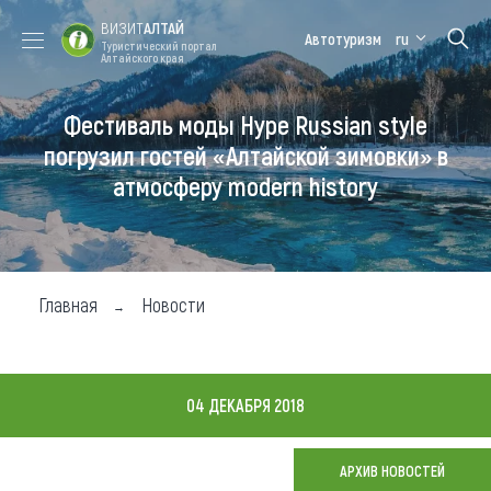
ВИЗИТ
АЛТАЙ
Автотуризм
ru
Туристический портал
Алтайского края
Фестиваль моды Hype Russian style
Форум VISIT
Цветение
Медицинский
Алтайская
ALTAI
маральника
форум
зимовка
погрузил гостей «Алтайской зимовки» в
атмосферу modern history
Туры
Где побывать
Чем заняться
Главная
Новости
Где остановиться
Где поесть
04 ДЕКАБРЯ 2018
Карта
АРХИВ НОВОСТЕЙ
Новости