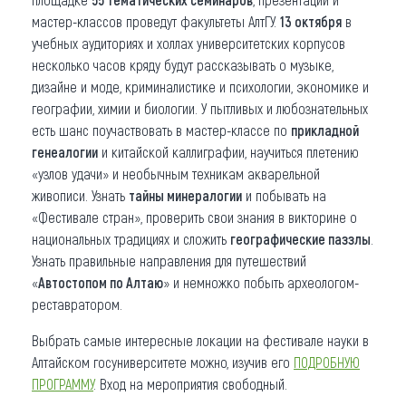
мастер-классов проведут факультеты АлтГУ.
13 октября
в
учебных аудиториях и холлах университетских корпусов
несколько часов кряду будут рассказывать о музыке,
дизайне и моде, криминалистике и психологии, экономике и
географии, химии и биологии. У пытливых и любознательных
есть шанс поучаствовать в мастер-классе по
прикладной
генеалогии
и китайской каллиграфии, научиться плетению
«узлов удачи» и необычным техникам акварельной
живописи. Узнать
тайны минералогии
и побывать на
«Фестивале стран», проверить свои знания в викторине о
национальных традициях и сложить
географические паззлы
.
Узнать правильные направления для путешествий
«
Автостопом по Алтаю
» и немножко побыть археологом-
реставратором.
Выбрать самые интересные локации на фестивале науки в
Алтайском госуниверситете можно, изучив его
ПОДРОБНУЮ
ПРОГРАММУ
. Вход на мероприятия свободный.