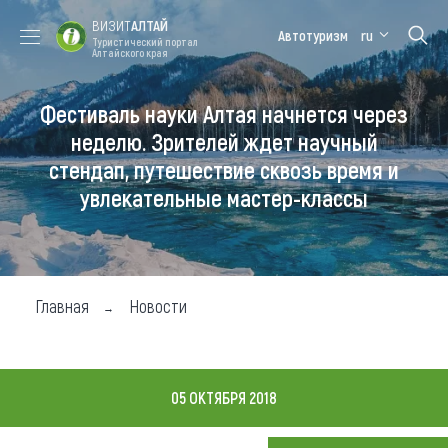
ВИЗИТ
АЛТАЙ
Автотуризм
ru
Туристический портал
Алтайского края
Фестиваль науки Алтая начнется через
Форум VISIT
Цветение
Медицинский
Алтайская
ALTAI
маральника
форум
зимовка
неделю. Зрителей ждет научный
стендап, путешествие сквозь время и
Туры
увлекательные мастер-классы
Где побывать
Чем заняться
Где остановиться
Главная
Новости
Где поесть
Карта
05 ОКТЯБРЯ 2018
Новости