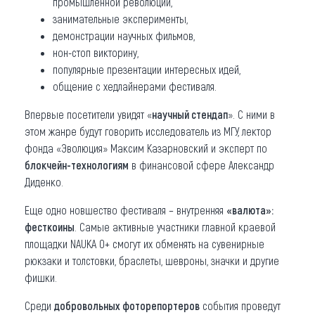
промышленной революции,
занимательные эксперименты,
демонстрации научных фильмов,
нон-стоп викторину,
популярные презентации интересных идей,
общение с хедлайнерами фестиваля.
Впервые посетители увидят «
научный стендап
». С ними в
этом жанре будут говорить исследователь из МГУ, лектор
фонда «Эволюция» Максим Казарновский и эксперт по
блокчейн-технологиям
в финансовой сфере Александр
Диденко.
Еще одно новшество фестиваля – внутренняя
«валюта»:
фесткоины
. Самые активные участники главной краевой
площадки NAUKA 0+ смогут их обменять на сувенирные
рюкзаки и толстовки, браслеты, шевроны, значки и другие
фишки.
Среди
добровольных фоторепортеров
события проведут