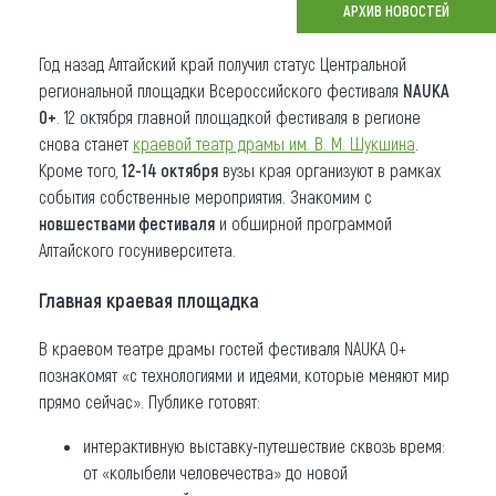
АРХИВ НОВОСТЕЙ
Что привезти (сувениры)
Год назад Алтайский край получил статус Центральной
О регионе
региональной площадки Всероссийского фестиваля
NAUKA
0+
. 12 октября главной площадкой фестиваля в регионе
Коллекция впечатлений
снова станет
краевой театр драмы им. В. М. Шукшина
.
Кроме того,
12-14 октября
вузы края организуют в рамках
Другие рубрики
события собственные мероприятия. Знакомим с
новшествами фестиваля
и обширной программой
Алтайского госуниверситета.
Главная краевая площадка
В краевом театре драмы гостей фестиваля NAUKA 0+
познакомят «с технологиями и идеями, которые меняют мир
прямо сейчас». Публике готовят:
интерактивную выставку-путешествие сквозь время:
от «колыбели человечества» до новой