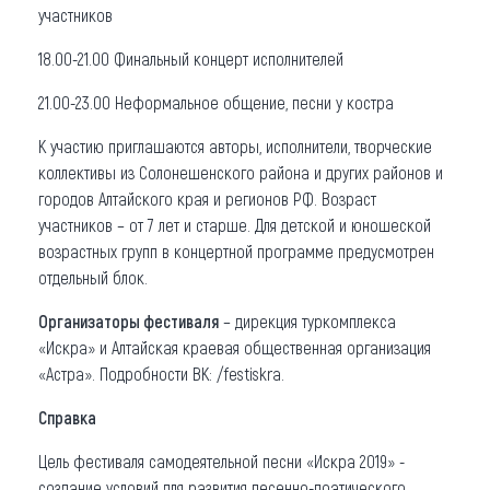
участников
18.00-21.00 Финальный концерт исполнителей
21.00-23.00 Неформальное общение, песни у костра
К участию приглашаются авторы, исполнители, творческие
коллективы из Солонешенского района и других районов и
городов Алтайского края и регионов РФ. Возраст
участников – от 7 лет и старше. Для детской и юношеской
возрастных групп в концертной программе предусмотрен
отдельный блок.
Организаторы фестиваля
– дирекция туркомплекса
«Искра» и Алтайская краевая общественная организация
«Астра». Подробности ВК: /festiskra.
Справка
Цель фестиваля самодеятельной песни «Искра 2019» -
создание условий для развития песенно-поэтического