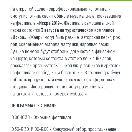
На открытой сцене непрофессиональные исполнители
Что привезти (сувениры)
смогут исполнить свои любимые музыкальные произведения
О регионе
на фестивале
«Искра 2019».
Фестиваль самодеятельной
песни состоится
3 августа на туристическом комплексе
Коллекция впечатлений
«Искра».
«Жанры могут быть разные: авторская песня, рок,
рэп, современная эстрада, частушки, народная песня.
Другие рубрики
Лучшие номера будут отобраны для участия в финальном
концерте, который состоится в этот же день в 18 часов, -
рассказали организаторы. - Вход для участников и зрителей
на фестиваль свободный и бесплатный. В течение дня будут
работать продуктовая и сувенирная лавки, кафе, детская
площадка. Иногородние гости смогут разместиться в
палатках или гостевых номерах турбазы».
ПРОГРАММА ФЕСТИВАЛЯ
10.00-10.30 - Открытие фестиваля
10.30-12.30, 14.00-17.00 - Конкурсный отбор, прослушивание