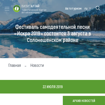
ВИЗИТ
АЛТАЙ
Автотуризм
ru
Туристический портал
Алтайского края
Фестиваль самодеятельной песни
Форум VISIT
Цветение
Медицинский
Алтайская
ALTAI
маральника
форум
зимовка
«Искра 2019» состоится 3 августа в
Солонешенском районе
Туры
Где побывать
Чем заняться
Главная
Новости
Где остановиться
Где поесть
22 ИЮЛЯ 2019
Карта
АРХИВ НОВОСТЕЙ
Новости