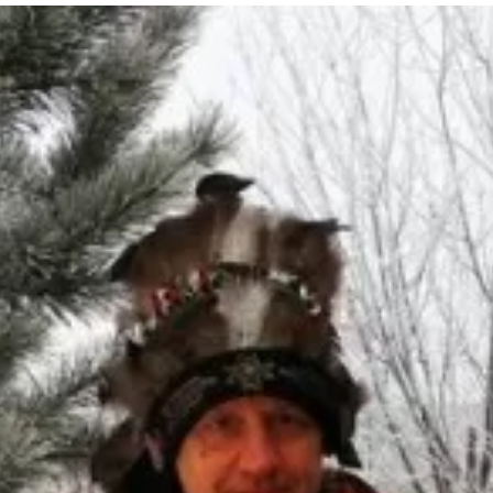
та
О регионе
ости
Общая информация
Как добраться
привезти (сувениры)
Люди, прославившие Ал
Карты и буклеты