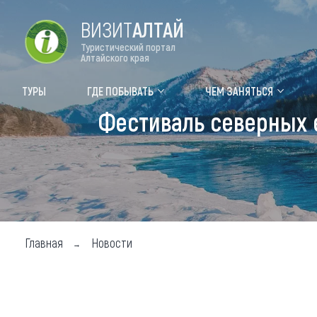
ВИЗИТ
АЛТАЙ
Туристический портал
Алтайского края
Форум VISIT ALTAI
Цвет
ТУРЫ
ГДЕ ПОБЫВАТЬ
ЧЕМ ЗАНЯТЬСЯ
Фестиваль северных 
Туры
Где
Объек
Объек
Объек
Главная
Новости
Топ т
Для м