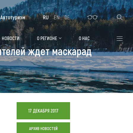
Автотуризм
RU
EN
DE
Алтайская зимовка
НОВОСТИ
О РЕГИОНЕ
О НАС
ителей ждет маскарад
Где остановиться
Санатории
Гостиницы, отели
Коттеджи, базы
Сельские усадьбы
17 ДЕКАБРЯ 2017
Мотели, придорожные отели
АРХИВ НОВОСТЕЙ