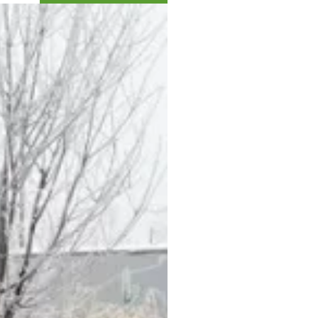
Коллекция впечатлений
Блог путешественника
Видеогалерея
тай
Фотогалерея