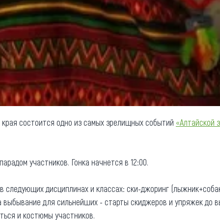
о края состоится одно из самых зрелищных событий
«Алтайской 
парадом участников. Гонка начнется в 12:00.
в следующих дисциплинах и классах: ски-джоринг (лыжник+собака
 на выбывание для сильнейших - старты скиджеров и упряжек до 
аться и костюмы участников.