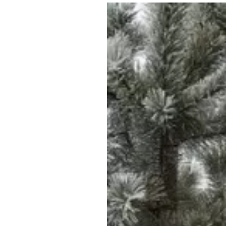
Где поесть
Кар
Нов
Рестораны
Кафе
Что 
Придорожные кафе
Другие рубрики
О нас
Реестр туроператоров
Алтайского края
Реестр туристических
агентств Алтайского края