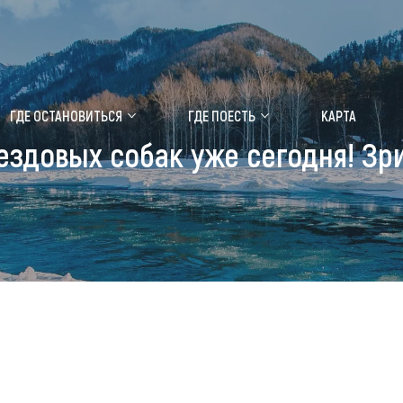
ение маральника
Медицинский форум
ГДЕ ОСТАНОВИТЬСЯ
ГДЕ ПОЕСТЬ
КАРТА
ездовых собак уже сегодня! Зр
 побывать
Чем заняться
ты природы
Календарь событий
ты истории и культуры
Аудиогид
ты развлечений
Мой маршрут
уристических мест
аломобильных граждан