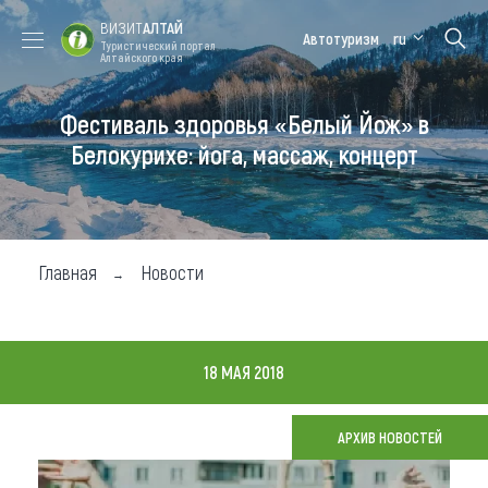
ВИЗИТ
АЛТАЙ
Автотуризм
ru
Туристический портал
Алтайского края
Фестиваль здоровья «Белый Йож» в
Форум VISIT
Цветение
Медицинский
Алтайская
ALTAI
маральника
форум
зимовка
Белокурихе: йога, массаж, концерт
Туры
Где побывать
Главная
Новости
Чем заняться
Где остановиться
18 МАЯ 2018
Где поесть
Карта
АРХИВ НОВОСТЕЙ
Новости