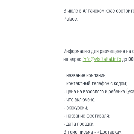
Где поесть
Кар
В июле в Алтайском крае состоитс
Palace.
Нов
Рестораны
Кафе
Что 
Придорожные кафе
Информацию для размещения на с
на адрес
info@visitaltai.info
до
08
- название компании;
Другие рубрики
- контактный телефон с кодом;
- цена на взрослого и ребенка (ук
О нас
- что включено;
Реестр туроператоров
- экскурсии;
Алтайского края
- название фестиваля;
Реестр туристических
- дата поездки.
агентств Алтайского края
В теме письма - «Доставка».