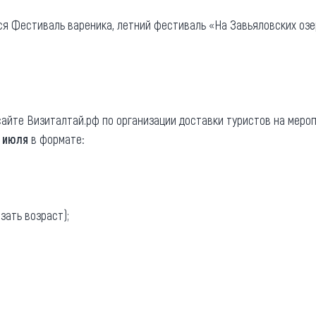
та
О регионе
я Фестиваль вареника, летний фестиваль «На Завьяловских озера
ости
Общая информация
Как добраться
привезти (сувениры)
Люди, прославившие Ал
айте Визиталтай.рф по организации доставки туристов на меро
Карты и буклеты
 июля
в формате:
азать возраст);