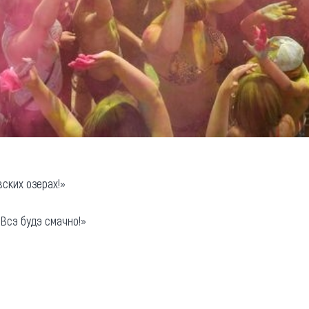
ских озерах!»
Всэ будэ смачно!»