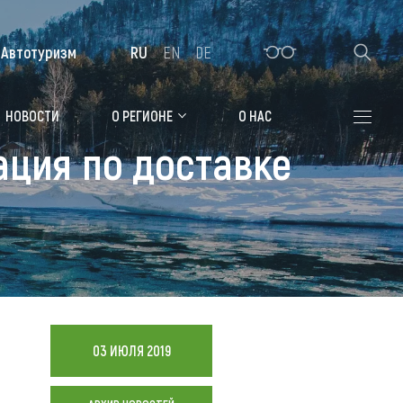
Автотуризм
RU
EN
DE
Алтайская зимовка
НОВОСТИ
О РЕГИОНЕ
О НАС
ация по доставке
Где остановиться
Санатории
Гостиницы, отели
Коттеджи, базы
Сельские усадьбы
Мотели, придорожные отели
03 ИЮЛЯ 2019