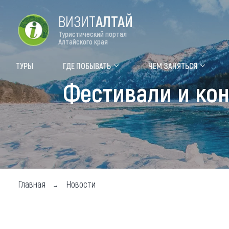
ВИЗИТ
АЛТАЙ
Туристический портал
Алтайского края
Форум VISIT ALTAI
Цвет
ТУРЫ
ГДЕ ПОБЫВАТЬ
ЧЕМ ЗАНЯТЬСЯ
Фестивали и кон
Туры
Где
Объек
Объек
Объек
Топ т
Главная
Новости
Для м