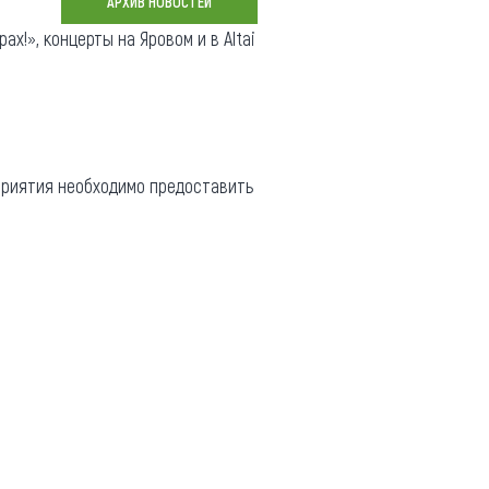
АРХИВ НОВОСТЕЙ
Коллекция впечатлений
х!», концерты на Яровом и в Altai
Блог путешественника
Видеогалерея
тай
Фотогалерея
приятия необходимо предоставить