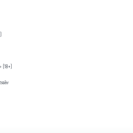
)
 (18+)
ляйн