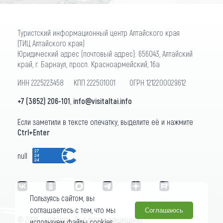
Туристский информационный центр Алтайского края
(ТИЦ Алтайского края)
Юридический адрес (почтовый адрес): 656043, Алтайский
край, г. Барнаул, просп. Красноармейский, 16а
ИНН 2225223458 КПП 222501001 ОГРН 1212200029612
+7 (3852) 206-101
,
info@visitaltai.info
Если заметили в тексте опечатку, выделите её и нажмите
Ctrl+Enter
null
Пользуясь сайтом, вы
соглашаетесь с тем, что мы
Соглашаюсь
© 2026 «visitaltai» Все права защищены.
используем файлы cookies.