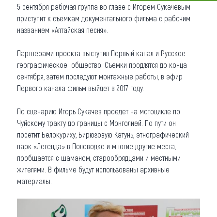
5 сентября рабочая группа во главе с Игорем Сукачевым
Что привезти (сувениры)
приступит к съемкам документального фильма с рабочим
названием «Алтайская песня».
О регионе
Партнерами проекта выступил Первый канал и Русское
Коллекция впечатлений
географическое общество. Съемки продлятся до конца
сентября, затем последуют монтажные работы, в эфир
Другие рубрики
Первого канала фильм выйдет в 2017 году.
По сценарию Игорь Сукачев проедет на мотоцикле по
Чуйскому тракту до границы с Монголией. По пути он
посетит Белокуриху, Бирюзовую Катунь, этнографический
парк «Легенда» в Полеводке и многие другие места,
пообщается с шаманом, старообрядцами и местными
жителями. В фильме будут использованы архивные
материалы.