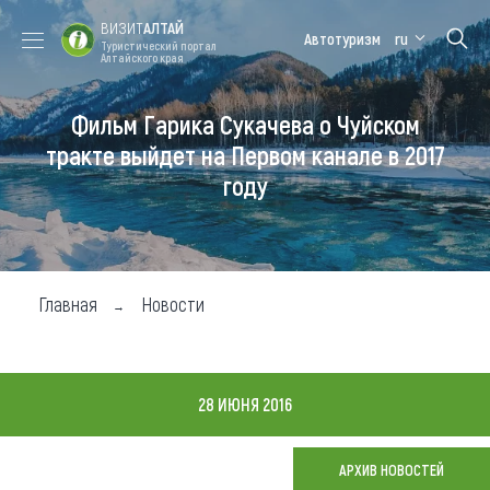
ВИЗИТ
АЛТАЙ
Автотуризм
ru
Туристический портал
Алтайского края
Фильм Гарика Сукачева о Чуйском
Форум VISIT
Цветение
Медицинский
Алтайская
ALTAI
маральника
форум
зимовка
тракте выйдет на Первом канале в 2017
году
Туры
Где побывать
Чем заняться
Главная
Новости
Где остановиться
Где поесть
28 ИЮНЯ 2016
Карта
АРХИВ НОВОСТЕЙ
Новости