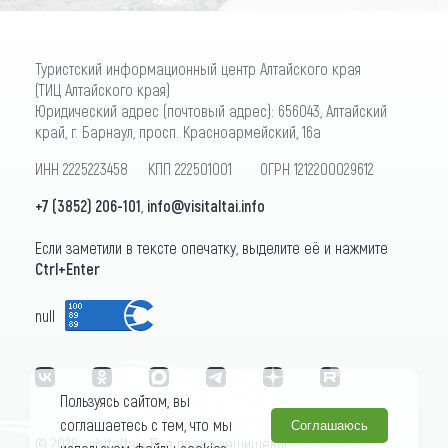
Туристский информационный центр Алтайского края
(ТИЦ Алтайского края)
Юридический адрес (почтовый адрес): 656043, Алтайский
край, г. Барнаул, просп. Красноармейский, 16а
ИНН 2225223458 КПП 222501001 ОГРН 1212200029612
+7 (3852) 206-101
,
info@visitaltai.info
Если заметили в тексте опечатку, выделите её и нажмите
Ctrl+Enter
null
Пользуясь сайтом, вы
соглашаетесь с тем, что мы
Соглашаюсь
© 2026 «visitaltai» Все права защищены.