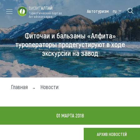
ВИЗИТ
АЛТАЙ
Автотуризм
ru
Туристический портал
Алтайского края
Фиточаи и бальзамы «Алфита»
Форум VISIT
Цветение
Медицинский
Алтайская
ALTAI
маральника
форум
зимовка
туроператоры продегустируют в ходе
экскурсии на завод
Туры
Где побывать
Чем заняться
Главная
Новости
Где остановиться
Где поесть
01 МАРТА 2018
Карта
АРХИВ НОВОСТЕЙ
Новости