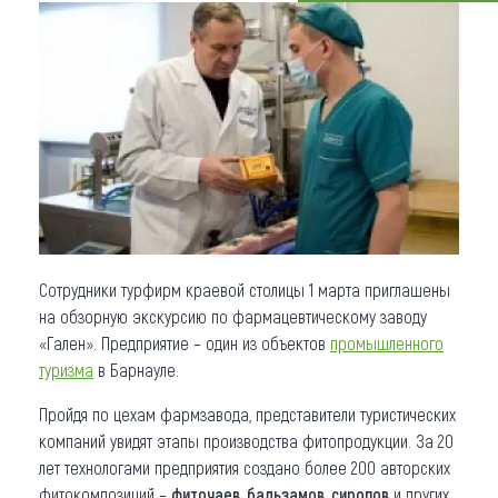
Что привезти (сувениры)
О регионе
Коллекция впечатлений
Другие рубрики
Сотрудники турфирм краевой столицы 1 марта приглашены
на обзорную экскурсию по фармацевтическому заводу
«Гален». Предприятие – один из объектов
промышленного
туризма
в Барнауле.
Пройдя по цехам фармзавода, представители туристических
компаний увидят этапы производства фитопродукции. За 20
лет технологами предприятия создано более 200 авторских
фитокомпозиций –
фиточаев, бальзамов, сиропов
и других